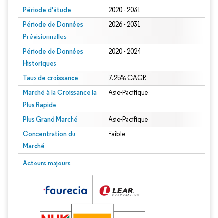
Période d'étude
2020 - 2031
Période de Données
2026 - 2031
Prévisionnelles
Période de Données
2020 - 2024
Historiques
Taux de croissance
7.25% CAGR
Marché à la Croissance la
Asie-Pacifique
Plus Rapide
Plus Grand Marché
Asie-Pacifique
Concentration du
Faible
Marché
Image © Mordor Intelligence. La réutilisation nécessite une attribution sous CC 
Acteurs majeurs