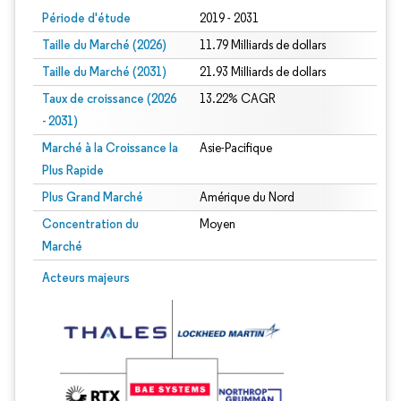
Période d'étude
2019 - 2031
Taille du Marché (2026)
11.79 Milliards de dollars
Taille du Marché (2031)
21.93 Milliards de dollars
Taux de croissance (2026
13.22% CAGR
- 2031)
Marché à la Croissance la
Asie-Pacifique
Plus Rapide
Plus Grand Marché
Amérique du Nord
Concentration du
Moyen
Marché
Image © Mordor Intelligence. La réutilisation nécessite une attribution sous CC 
Acteurs majeurs