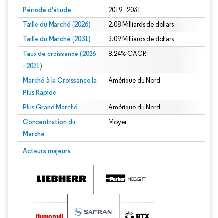
Période d'étude
2019 - 2031
Taille du Marché (2026)
2.08 Milliards de dollars
Taille du Marché (2031)
3.09 Milliards de dollars
Taux de croissance (2026
8.24% CAGR
- 2031)
Marché à la Croissance la
Amérique du Nord
Plus Rapide
Plus Grand Marché
Amérique du Nord
Concentration du
Moyen
Marché
Image © Mordor Intelligence. La réutilisation nécessite une attribution sous CC 
Acteurs majeurs