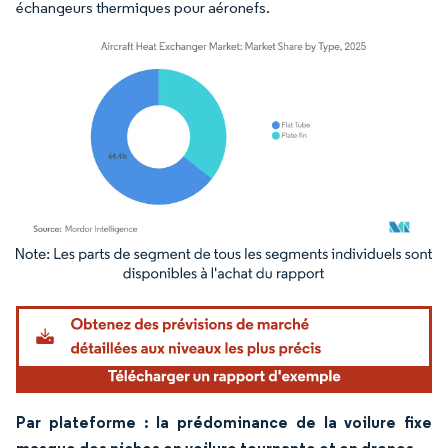
échangeurs thermiques pour aéronefs.
Image © Mordor Intelligence. La réutilisation nécessite une attribution sous CC BY 4.
Par plateforme : la prédominance de la voilure fixe
masque des niches en voilure tournante et en drones