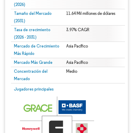
(2026)
Tamaño del Mercado
11.64 Mil millones de dólares
(2031)
Tasa de crecimiento
3.97% CAGR
(2026 - 2031)
Mercado de Crecimiento
Asia Pacífico
Más Rápido
Mercado Más Grande
Asia Pacífico
Concentración del
Medio
Mercado
Imagen © Mordor Intelligence. El uso requiere atribución según CC BY 4.0.
Jugadores principales