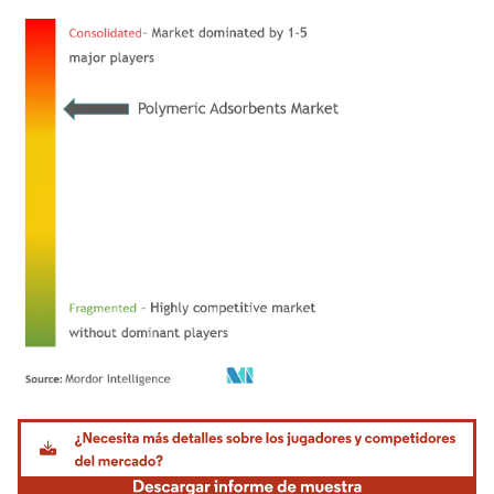
Imagen © Mordor Intelligence. El uso requiere atribución según CC BY 4.0.