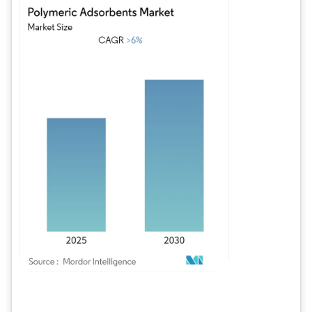
Imagen © Mordor Intelligence. El uso requiere atribución según CC BY 4.0.