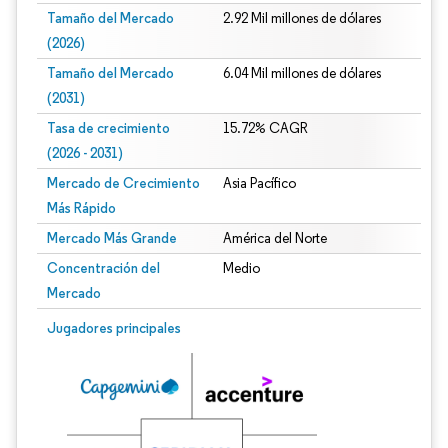
Tamaño del Mercado
2.92 Mil millones de dólares
(2026)
Tamaño del Mercado
6.04 Mil millones de dólares
(2031)
Tasa de crecimiento
15.72% CAGR
(2026 - 2031)
Mercado de Crecimiento
Asia Pacífico
Más Rápido
Mercado Más Grande
América del Norte
Concentración del
Medio
Mercado
Imagen © Mordor Intelligence. El uso requiere atribución según CC BY 4.0.
Jugadores principales