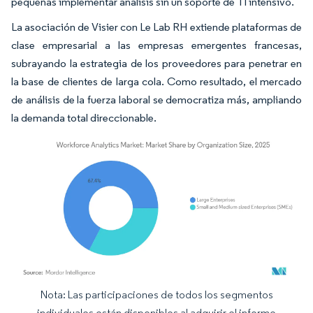
pequeñas implementar análisis sin un soporte de TI intensivo.
La asociación de Visier con Le Lab RH extiende plataformas de
clase empresarial a las empresas emergentes francesas,
subrayando la estrategia de los proveedores para penetrar en
la base de clientes de larga cola. Como resultado, el mercado
de análisis de la fuerza laboral se democratiza más, ampliando
la demanda total direccionable.
Nota: Las participaciones de todos los segmentos
Imagen © Mordor Intelligence. El uso requiere atribución según CC BY 4.0.
individuales están disponibles al adquirir el informe