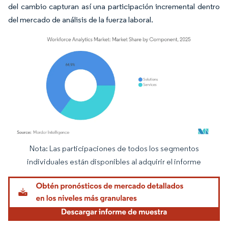
del cambio capturan así una participación incremental dentro
del mercado de análisis de la fuerza laboral.
Nota: Las participaciones de todos los segmentos
Imagen © Mordor Intelligence. El uso requiere atribución según CC BY 4.0.
individuales están disponibles al adquirir el informe