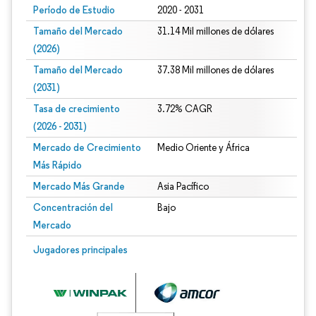
Período de Estudio
2020 - 2031
Tamaño del Mercado
31.14 Mil millones de dólares
(2026)
Tamaño del Mercado
37.38 Mil millones de dólares
(2031)
Tasa de crecimiento
3.72% CAGR
(2026 - 2031)
Mercado de Crecimiento
Medio Oriente y África
Más Rápido
Mercado Más Grande
Asia Pacífico
Concentración del
Bajo
Mercado
Imagen © Mordor Intelligence. El uso requiere atribución según CC BY 4.0.
Jugadores principales