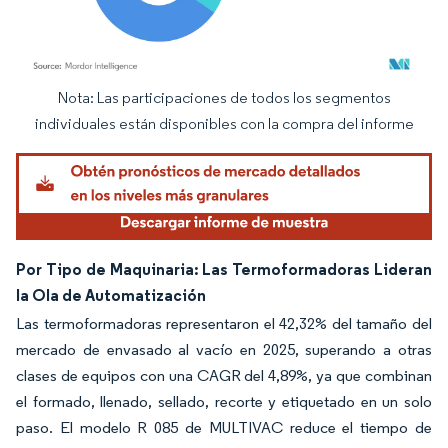
Nota: Las participaciones de todos los segmentos
Imagen © Mordor Intelligence. El uso requiere atribución según CC BY 4.0.
individuales están disponibles con la compra del informe
Por Tipo de Maquinaria: Las Termoformadoras Lideran
la Ola de Automatización
Las termoformadoras representaron el 42,32% del tamaño del
mercado de envasado al vacío en 2025, superando a otras
clases de equipos con una CAGR del 4,89%, ya que combinan
el formado, llenado, sellado, recorte y etiquetado en un solo
paso. El modelo R 085 de MULTIVAC reduce el tiempo de