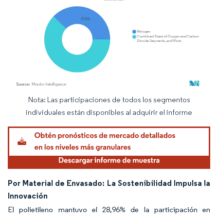
Nota: Las participaciones de todos los segmentos
Imagen © Mordor Intelligence. El uso requiere atribución según CC BY 4.0.
individuales están disponibles al adquirir el informe
Por Material de Envasado: La Sostenibilidad Impulsa la
Innovación
El polietileno mantuvo el 28,96% de la participación en