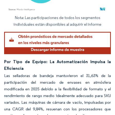
Nota: Las participaciones de todos los segmentos
Imagen © Mordor Intelligence. El uso requiere atribución según CC BY 4.0.
individuales están disponibles al adquirir el informe
Por Tipo de Equipo: La Automatización Impulsa la
Eficiencia
Las selladoras de bandeja mantuvieron el 31,63% de la
participación del mercado de envases en atmósfera
modificada en 2025 debido a la flexibilidad de formato y el
rendimiento de rango medio idealmente adecuado para SKU
variados. Las máquinas de cámara de vacío, impulsadas por
una CAGR del 9,84%, resuenan con los procesadores que