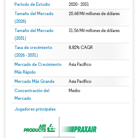
Período de Estudio
2020 - 2031
Tamaño del Mercado
20.68 Mil millones de dólares
(2026)
Tamaño del Mercado
31.56 Mil millones de dólares
(2031)
Tasa de crecimiento
8.82% CAGR
(2026 - 2031)
Mercado de Crecimiento
Asia Pacífico
Más Rápido
Mercado Más Grande
Asia Pacífico
Concentración del
Medio
Mercado
Imagen © Mordor Intelligence. El uso requiere atribución según CC BY 4.0.
Jugadores principales