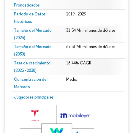
Pronosticados
Período de Datos
2019 - 2023
Históricos
Tamaño del Mercado
31.54 Mil millones de dólares
(2025)
Tamaño del Mercado
67.51 Mil millones de dólares
(2030)
Tasa de crecimiento
16.44% CAGR
(2025 - 2030)
Concentración del
Medio
Mercado
Imagen © Mordor Intelligence. El uso requiere atribución según CC BY 4.0.
Jugadores principales