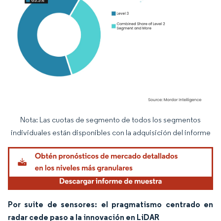
Nota: Las cuotas de segmento de todos los segmentos
Imagen © Mordor Intelligence. El uso requiere atribución según CC BY 4.0.
individuales están disponibles con la adquisición del informe
Por suite de sensores: el pragmatismo centrado en
radar cede paso a la innovación en LiDAR