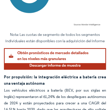
Nota: Las cuotas de segmento de todos los segmentos
Imagen © Mordor Intelligence. El uso requiere atribución según CC BY 4.0.
individuales están disponibles con la adquisición del informe
Por propulsión: la integración eléctrica a batería crea
una ventaja autónoma
Los vehículos eléctricos a batería (BEV, por sus siglas en
inglés) representaron el 61,24% de los despliegues autónomos
de 2024 y están proyectados para crecer a una CAGR del
16,51% hasta 2030, dado que las arquitecturas de alto voltaje