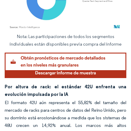
Nota: Las participaciones de todos los segmentos
Imagen © Mordor Intelligence. El uso requiere atribución según CC BY 4.0.
individuales están disponibles previa compra del informe
Por altura de rack: el estándar 42U enfrenta una
evolución impulsada por la IA
El formato 42U aún representa el 55,82% del tamaño del
mercado de racks para centros de datos del Reino Unido, pero
su dominio está erosionándose a medida que los sistemas de
48U crecen un 14,92% anual. Los marcos más altos