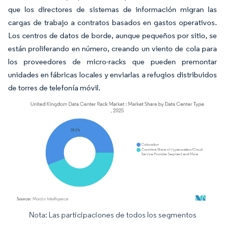
que los directores de sistemas de información migran las
cargas de trabajo a contratos basados en gastos operativos.
Los centros de datos de borde, aunque pequeños por sitio, se
están proliferando en número, creando un viento de cola para
los proveedores de micro-racks que pueden premontar
unidades en fábricas locales y enviarlas a refugios distribuidos
de torres de telefonía móvil.
Nota: Las participaciones de todos los segmentos
Imagen © Mordor Intelligence. El uso requiere atribución según CC BY 4.0.