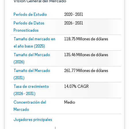
Visión General del Mercado
Período de Estudio
2020 - 2031
Período de Datos
2026 - 2031
Pronosticados
Tamaño del mercado en
118.75 Millones de dólares
el año base (2025)
Tamaño del Mercado
135.46 Millones de dólares
(2026)
Tamaño del Mercado
261.77 Millones de dólares
(2031)
Tasa de crecimiento
14.07% CAGR
(2026 - 2031)
Concentración del
Medio
Mercado
Imagen © Mordor Intelligence. El uso requiere atribución según CC BY 4.0.
Jugadores principales