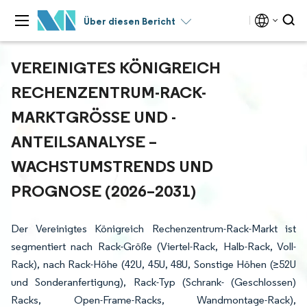
Über diesen Bericht
VEREINIGTES KÖNIGREICH
RECHENZENTRUM-RACK-
MARKTGRÖSSE UND -A
NTEILSANALYSE – W
ACHSTUMSTRENDS UND P
ROGNOSE (2026–2031)
Der Vereinigtes Königreich Rechenzentrum-Rack-Markt ist
segmentiert nach Rack-Größe (Viertel-Rack, Halb-Rack, Voll-
Rack), nach Rack-Höhe (42U, 45U, 48U, Sonstige Höhen (≥52U
und Sonderanfertigung), Rack-Typ (Schrank- (Geschlossen)
Racks, Open-Frame-Racks, Wandmontage-Rack),