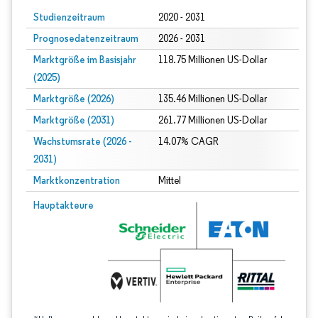
Studienzeitraum
2020 - 2031
Prognosedatenzeitraum
2026 - 2031
Marktgröße im Basisjahr
118.75 Millionen US-Dollar
(2025)
Marktgröße (2026)
135.46 Millionen US-Dollar
Marktgröße (2031)
261.77 Millionen US-Dollar
Wachstumsrate (2026 -
14.07% CAGR
2031)
Marktkonzentration
Mittel
Bild © Mordor Intelligence. Wiederverwendung erfordert Namensnennung gem
Hauptakteure