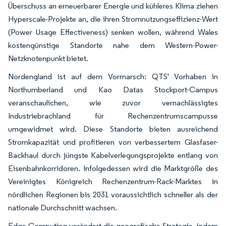
Überschuss an erneuerbarer Energie und kühleres Klima ziehen
Hyperscale-Projekte an, die ihren Stromnutzungseffizienz-Wert
(Power Usage Effectiveness) senken wollen, während Wales
kostengünstige Standorte nahe dem Western-Power-
Netzknotenpunkt bietet.
Nordengland ist auf dem Vormarsch: QTS' Vorhaben in
Northumberland und Kao Datas Stockport-Campus
veranschaulichen, wie zuvor vernachlässigtes
Industriebrachland für Rechenzentrumscampusse
umgewidmet wird. Diese Standorte bieten ausreichend
Stromkapazität und profitieren von verbessertem Glasfaser-
Backhaul durch jüngste Kabelverlegungsprojekte entlang von
Eisenbahnkorridoren. Infolgedessen wird die Marktgröße des
Vereinigtes Königreich Rechenzentrum-Rack-Marktes in
nördlichen Regionen bis 2031 voraussichtlich schneller als der
nationale Durchschnitt wachsen.
Edge-Computing verändert die geografische Strategie, indem