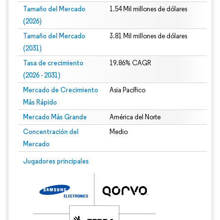
Tamaño del Mercado
1.54 Mil millones de dólares
(2026)
Tamaño del Mercado
3.81 Mil millones de dólares
(2031)
Tasa de crecimiento
19.86% CAGR
(2026 - 2031)
Mercado de Crecimiento
Asia Pacífico
Más Rápido
Mercado Más Grande
América del Norte
Concentración del
Medio
Mercado
Imagen © Mordor Intelligence. El uso requiere atribución según CC BY 4.0.
Jugadores principales