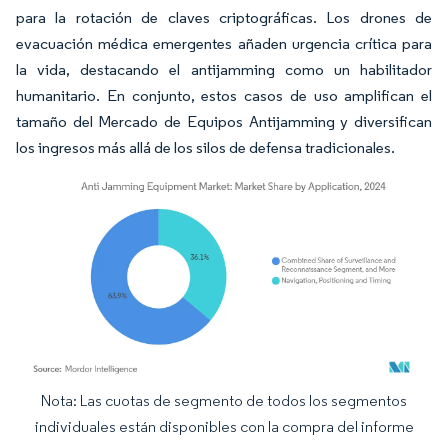
para la rotación de claves criptográficas. Los drones de
evacuación médica emergentes añaden urgencia crítica para
la vida, destacando el antijamming como un habilitador
humanitario. En conjunto, estos casos de uso amplifican el
tamaño del Mercado de Equipos Antijamming y diversifican
los ingresos más allá de los silos de defensa tradicionales.
Nota: Las cuotas de segmento de todos los segmentos
Imagen © Mordor Intelligence. El uso requiere atribución según CC BY 4.0.
individuales están disponibles con la compra del informe