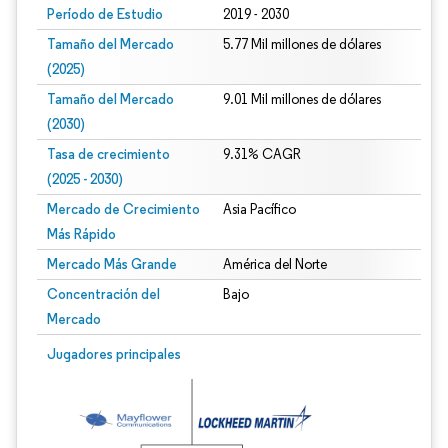
Período de Estudio
2019 - 2030
Tamaño del Mercado
5.77 Mil millones de dólares
(2025)
Tamaño del Mercado
9.01 Mil millones de dólares
(2030)
Tasa de crecimiento
9.31% CAGR
(2025 - 2030)
Mercado de Crecimiento
Asia Pacífico
Más Rápido
Mercado Más Grande
América del Norte
Concentración del
Bajo
Mercado
Imagen © Mordor Intelligence. El uso requiere atribución según CC BY 4.0.
Jugadores principales