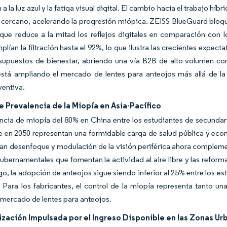
 a la luz azul y la fatiga visual digital. El cambio hacia el trabajo 
 cercano, acelerando la progresión miópica. ZEISS BlueGuard bloque
que reduce a la mitad los reflejos digitales en comparación con l
plían la filtración hasta el 92%, lo que ilustra las crecientes expect
esupuestos de bienestar, abriendo una vía B2B de alto volumen co
está ampliando el mercado de lentes para anteojos más allá de la 
ventiva.
 Prevalencia de la Miopía en Asia-Pacífico
ncia de miopía del 80% en China entre los estudiantes de secundar
 en 2050 representan una formidable carga de salud pública y econ
n desenfoque y modulación de la visión periférica ahora complemen
gubernamentales que fomentan la actividad al aire libre y las reform
o, la adopción de anteojos sigue siendo inferior al 25% entre los es
. Para los fabricantes, el control de la miopía representa tanto u
 mercado de lentes para anteojos.
ación Impulsada por el Ingreso Disponible en las Zonas Urb