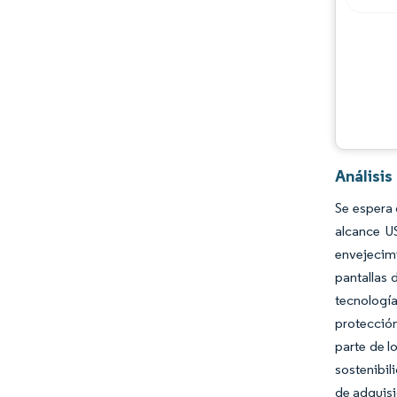
Oportunidades y perspectivas
Desarrollos de la industria
Análisi
Se espera 
alcance U
envejecimi
pantallas 
tecnologí
protección
parte de l
sostenibil
de adquisi