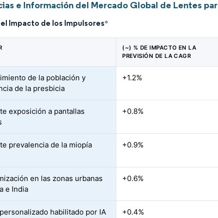
ias e Información del Mercado Global de Lentes par
del Impacto de los Impulsores
*
R
(~) % DE IMPACTO EN LA
PREVISIÓN DE LA CAGR
imiento de la población y
+1.2%
ncia de la presbicia
te exposición a pantallas
+0.8%
s
te prevalencia de la miopía
+0.9%
ización en las zonas urbanas
+0.6%
a e India
 personalizado habilitado por IA
+0.4%