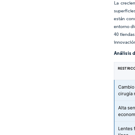
La crecie
superficie
están con
entorno di
40 tiendas
innovación
Análisis 
RESTRIC
Cambio 
cirugía 
Alta sen
econom
Lentes f