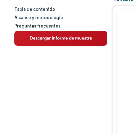
Tabla de contenido
Tamaño y cuota de mercado
Alcance y metodología
Preguntas frecuentes
Análisis de mercado
Tendencias e ideas
Análisis de segmentos
Análisis geográfico
Panorama regulatorio
Análisis de la cadena de valor
Panorama competitivo
Jugadores principales