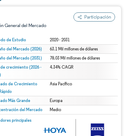
Participación
ón General del Mercado
odo de Estudio
2020 - 2031
ño del Mercado (2026)
63.1 Mil millones de dólares
ño del Mercado (2031)
78.03 Mil millones de dólares
 de crecimiento (2026 -
4.34% CAGR
)
ado de Crecimiento
Asia Pacífico
n según CC BY 4.0.
Rápido
ado Más Grande
Europa
entración del Mercado
Medio
n © Mordor Intelligence. El uso requiere atribución según CC BY 4.0.
dores principales