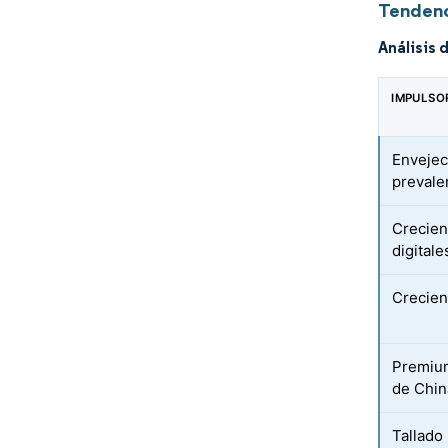
Tendenc
Análisis 
IMPULSO
Envejec
prevale
Crecien
digitale
Crecien
Premium
de Chin
Tallado