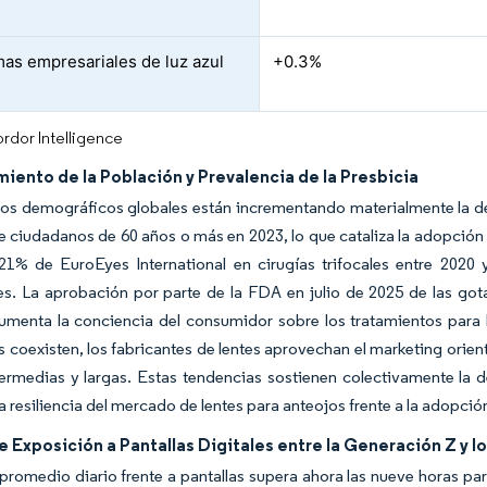
as empresariales de luz azul
+0.3%
rdor Intelligence
iento de la Población y Prevalencia de la Presbicia
os demográficos globales están incrementando materialmente la de
e ciudadanos de 60 años o más en 2023, lo que cataliza la adopción
21% de EuroEyes International en cirugías trifocales entre 2020 
les. La aprobación por parte de la FDA en julio de 2025 de las g
menta la conciencia del consumidor sobre los tratamientos para la
s coexisten, los fabricantes de lentes aprovechan el marketing orienta
termedias y largas. Estas tendencias sostienen colectivamente la
la resiliencia del mercado de lentes para anteojos frente a la adopció
 Exposición a Pantallas Digitales entre la Generación Z y lo
promedio diario frente a pantallas supera ahora las nueve horas par