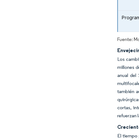
Program
Fuente: Mo
Envejecim
Los cambi
millones d
anual del 
multifoca
también au
quirúrgica
cortas, in
refuerzan 
Creciente
El tiempo 