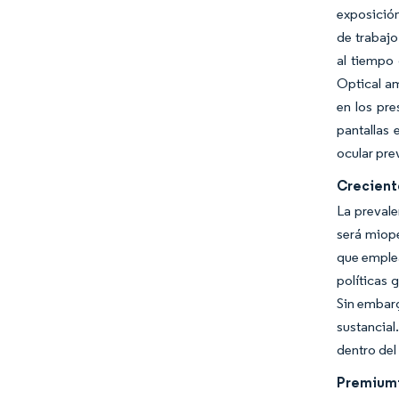
exposición
de trabajo
al tiempo 
Optical am
en los pr
pantallas 
ocular pre
Creciente
La prevale
será miope
que emplea
políticas 
Sin embarg
sustancial
dentro del
Premiumiz