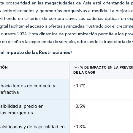
nte prosperidad en las megaciudades de Asia está orientando la p
s antirreflectantes y geometrías progresivas a medida. La mejora e
virtiendo en criterios de compra clave. Las cadenas ópticas en e
gital facilitan el acceso a ofertas avanzadas, ilustrado por el creci
 durante 2024. Esta dinámica de premiumización permite a los pro
 en diseño y la experiencia de servicio, reforzando la trayectoria de
del Impacto de las Restricciones
*
CIÓN
(~) % DE IMPACTO EN LA PREVIS
DE LA CAGR
hacia lentes de contacto y
-0.7%
refractiva
sibilidad al precio en
-0.5%
ías emergentes
alsificadas y de baja calidad en
-0.3%