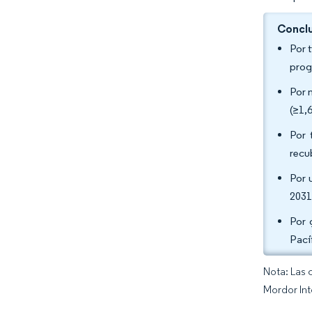
Conclu
Por 
prog
Por 
(≥1,
Por 
recu
Por 
2031
Por 
Pací
Nota: Las 
Mordor Int