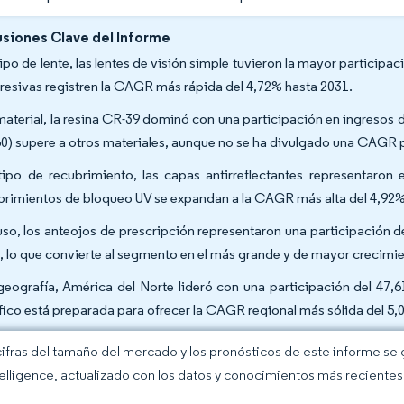
siones Clave del Informe
tipo de lente, las lentes de visión simple tuvieron la mayor participa
resivas registren la CAGR más rápida del 4,72% hasta 2031.
material, la resina CR-39 dominó con una participación en ingresos de
60) supere a otros materiales, aunque no se ha divulgado una CAGR p
tipo de recubrimiento, las capas antirreflectantes representaron
brimientos de bloqueo UV se expandan a la CAGR más alta del 4,92%
uso, los anteojos de prescripción representaron una participación
, lo que convierte al segmento en el más grande y de mayor crecimie
geografía, América del Norte lideró con una participación del 47,
fico está preparada para ofrecer la CAGR regional más sólida del 5,
cifras del tamaño del mercado y los pronósticos de este informe se
elligence, actualizado con los datos y conocimientos más recientes 