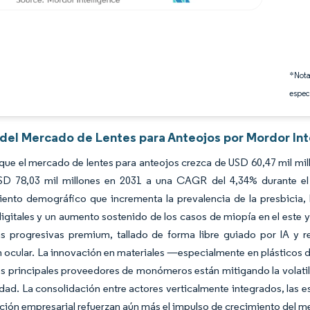
*Nota
espec
s del Mercado de Lentes para Anteojos por Mordor Int
que el mercado de lentes para anteojos crezca de USD 60,47 mil mil
SD 78,03 mil millones en 2031 a una CAGR del 4,34% durante el 
ento demográfico que incrementa la prevalencia de la presbicia, l
digitales y un aumento sostenido de los casos de miopía en el este 
as progresivas premium, tallado de forma libre guiado por IA y 
 ocular. La innovación en materiales —especialmente en plásticos d
os principales proveedores de monómeros están mitigando la volatil
idad. La consolidación entre actores verticalmente integrados, las
ción empresarial refuerzan aún más el impulso de crecimiento del m