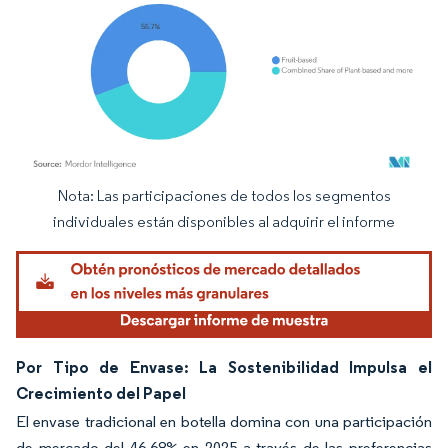
Nota: Las participaciones de todos los segmentos
Imagen © Mordor Intelligence. El uso requiere atribución según CC BY 4.0.
individuales están disponibles al adquirir el informe
Por Tipo de Envase: La Sostenibilidad Impulsa el
Crecimiento del Papel
El envase tradicional en botella domina con una participación
de mercado del 46,68% en 2025 a través de las preferencias