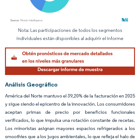
Nota: Las participaciones de todos los segmentos
Imagen © Mordor Intelligence. El uso requiere atribución según CC BY 4.0.
individuales están disponibles al adquirir el informe
Análisis Geográfico
América del Norte mantuvo el 39,20% de la facturación en 2025
y sigue siendo el epicentro de la innovación. Los consumidores
aceptan primas de precio por beneficios funcionales
verificados, lo que impulsa una rotación constante de recetas.
Los minoristas asignan mayores espacios refrigerados a los
smoothies que a los jugos ambientales, lo que refleja el halo de