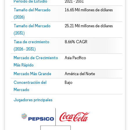
Período de Estudio
2021 - 2031
Tamaño del Mercado
16.65 Mil millones de dólares
(2026)
Tamaño del Mercado
25.21 Mil millones de dólares
(2031)
Tasa de crecimiento
8.66% CAGR
(2026 - 2031)
Mercado de Crecimiento
Asia Pacífico
Más Rápido
Mercado Más Grande
América del Norte
Concentración del
Bajo
Mercado
Imagen © Mordor Intelligence. El uso requiere atribución según CC BY 4.0.
Jugadores principales