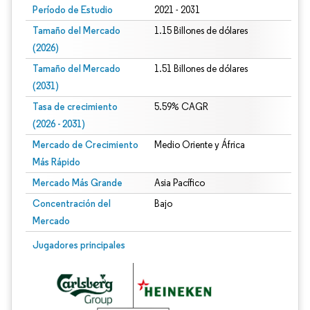
Período de Estudio
2021 - 2031
Tamaño del Mercado
1.15 Billones de dólares
(2026)
Tamaño del Mercado
1.51 Billones de dólares
(2031)
Tasa de crecimiento
5.59% CAGR
(2026 - 2031)
Mercado de Crecimiento
Medio Oriente y África
Más Rápido
Mercado Más Grande
Asia Pacífico
Concentración del
Bajo
Mercado
Imagen © Mordor Intelligence. El uso requiere atribución según CC BY 4.0.
Jugadores principales