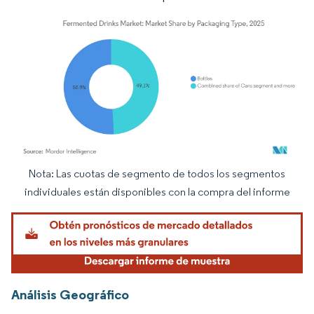
Nota: Las cuotas de segmento de todos los segmentos
Imagen © Mordor Intelligence. El uso requiere atribución según CC BY 4.0.
individuales están disponibles con la compra del informe
Análisis Geográfico