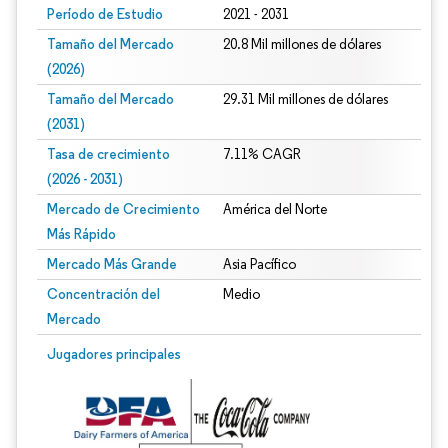
Período de Estudio
2021 - 2031
Tamaño del Mercado
20.8 Mil millones de dólares
(2026)
Tamaño del Mercado
29.31 Mil millones de dólares
(2031)
Tasa de crecimiento
7.11% CAGR
(2026 - 2031)
Mercado de Crecimiento
América del Norte
Más Rápido
Mercado Más Grande
Asia Pacífico
Concentración del
Medio
Mercado
Imagen © Mordor Intelligence. El uso requiere atribución según CC BY 4.0.
Jugadores principales