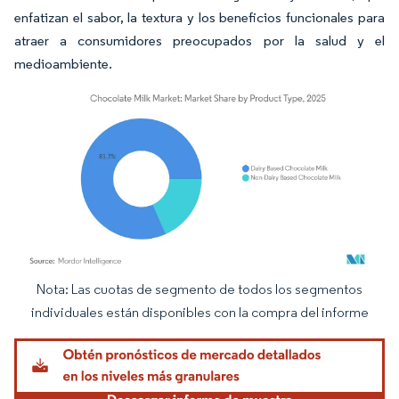
enfatizan el sabor, la textura y los beneficios funcionales para
atraer a consumidores preocupados por la salud y el
medioambiente.
Nota: Las cuotas de segmento de todos los segmentos
Imagen © Mordor Intelligence. El uso requiere atribución según CC BY 4.0.
individuales están disponibles con la compra del informe