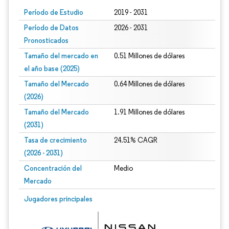
Período de Estudio
2019 - 2031
Período de Datos
2026 - 2031
Pronosticados
Tamaño del mercado en
0.51 Millones de dólares
el año base (2025)
Tamaño del Mercado
0.64 Millones de dólares
(2026)
Tamaño del Mercado
1.91 Millones de dólares
(2031)
Tasa de crecimiento
24.51% CAGR
(2026 - 2031)
Concentración del
Medio
Mercado
Imagen © Mordor Intelligence. El uso requiere atribución según CC BY 4.0.
Jugadores principales