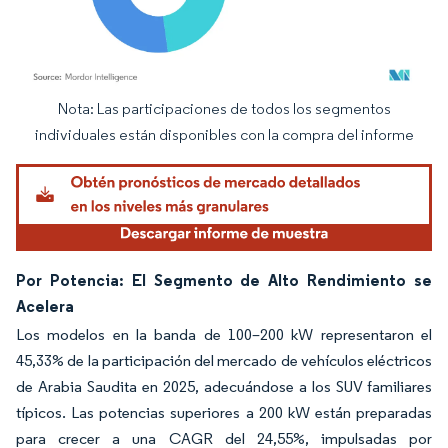
Nota: Las participaciones de todos los segmentos
Imagen © Mordor Intelligence. El uso requiere atribución según CC BY 4.0.
individuales están disponibles con la compra del informe
Por Potencia: El Segmento de Alto Rendimiento se
Acelera
Los modelos en la banda de 100–200 kW representaron el
45,33% de la participación del mercado de vehículos eléctricos
de Arabia Saudita en 2025, adecuándose a los SUV familiares
típicos. Las potencias superiores a 200 kW están preparadas
para crecer a una CAGR del 24,55%, impulsadas por