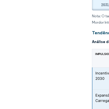
2031
Nota: O ta
Mordor Int
Tendênc
Análise 
IMPULSI
Incenti
2030
Expansã
Carrega