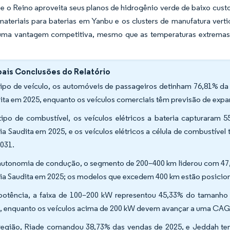
 o Reino aproveita seus planos de hidrogênio verde de baixo custo
 materiais para baterias em Yanbu e os clusters de manufatura ve
ma vantagem competitiva, mesmo que as temperaturas extremas
pais Conclusões do Relatório
tipo de veículo, os automóveis de passageiros detinham 76,81% da 
ita em 2025, enquanto os veículos comerciais têm previsão de ex
tipo de combustível, os veículos elétricos a bateria capturaram
ia Saudita em 2025, e os veículos elétricos a célula de combustíve
2031.
autonomia de condução, o segmento de 200–400 km liderou com 47,8
ia Saudita em 2025; os modelos que excedem 400 km estão posicio
potência, a faixa de 100–200 kW representou 45,33% do tamanho 
, enquanto os veículos acima de 200 kW devem avançar a uma CAG
região, Riade comandou 38,73% das vendas de 2025, e Jeddah tem