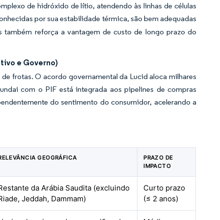
plexo de hidróxido de lítio, atendendo às linhas de células
 conhecidas por sua estabilidade térmica, são bem adequadas
as também reforça a vantagem de custo de longo prazo do
ativo e Governo)
s de frotas. O acordo governamental da Lucid aloca milhares
Hyundai com o PIF está integrada aos pipelines de compras
pendentemente do sentimento do consumidor, acelerando a
RELEVÂNCIA GEOGRÁFICA
PRAZO DE
IMPACTO
Restante da Arábia Saudita (excluindo
Curto prazo
Riade, Jeddah, Dammam)
(≤ 2 anos)