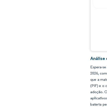
Análise 
Espera-se 
2026, com
que a mai
(PIF) e o
adoção. O
aplicativo
bateria p