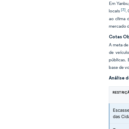
Em Yanbu, 
[3]
locais
.
ao clima 
mercado de
Cotas Obr
A meta de 
de veícul
públicas.
base de vo
Análise 
RESTRIÇ
Escasse
das Cid