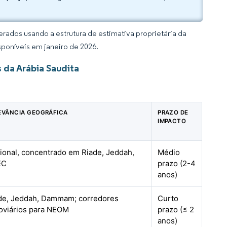
rados usando a estrutura de estimativa proprietária da
sponíveis em janeiro de 2026.
 da Arábia Saudita
EVÂNCIA GEOGRÁFICA
PRAZO DE
IMPACTO
ional, concentrado em Riade, Jeddah,
Médio
EC
prazo (2-4
anos)
de, Jeddah, Dammam; corredores
Curto
oviários para NEOM
prazo (≤ 2
anos)