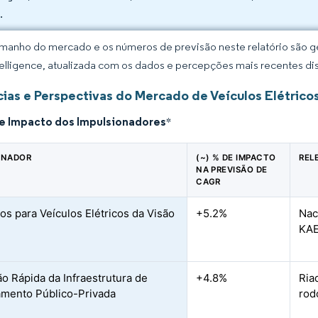
.
manho do mercado e os números de previsão neste relatório são ge
elligence, atualizada com os dados e percepções mais recentes di
ias e Perspectivas do Mercado de Veículos Elétricos
de Impacto dos Impulsionadores
*
ONADOR
(~) % DE IMPACTO
REL
NA PREVISÃO DE
CAGR
vos para Veículos Elétricos da Visão
+5.2%
Nac
KA
o Rápida da Infraestrutura de
+4.8%
Ria
mento Público-Privada
rod