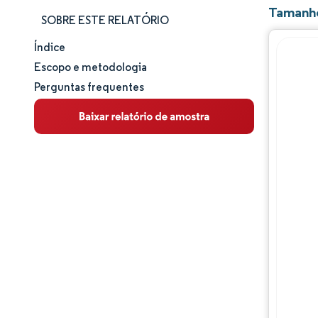
Tamanho
SOBRE ESTE RELATÓRIO
Índice
Tamanho e participação de mercado
Escopo e metodologia
Perguntas frequentes
Análise de mercado
Tendências e insights
Análise de segmentos
Análise geográfica
Panorama competitivo
Principais jogadores
Desenvolvimentos da indústria