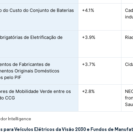
 do Custo do Conjunto de Baterias
+4.1%
Cad
ind
brigatórias de Eletrificação de
+3.9%
Ria
ntos de Fabricantes de
+3.7%
Cid
entos Originais Domésticos
s pelo PIF
res de Mobilidade Verde entre os
+2.8%
NEO
 do CCG
fro
Sau
dor Intelligence
s para Veículos Elétricos da Visão 2030 e Fundos de Manufa