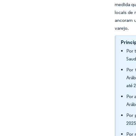
medida que
locais de
ancoram u
varejo.
Princi
Por 
Saud
Por 
Aráb
até 
Por 
Aráb
Por 
2025
Por 