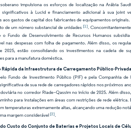
 soberano impulsiona os esforços de localização na Arábia Sau
s significativos à Lucid e financiamento adicional à sua joint
 aos gastos de capital dos fabricantes de equipamentos originais
[1]
o de um número substancial de unidades
. Concomitantemente,
 e o Fundo de Desenvolvimento de Recursos Humanos subsidia
vel nas despesas com folha de pagamento. Além disso, os regul
e 2025, estão consolidando os investimentos na cadeia de su
es para a manufatura doméstica.
 Rápida da Infraestrutura de Carregamento Público-Privad
elo Fundo de Investimento Público (PIF) e pela Companhia de 
ignificativa de sua rede de carregadores rápidos nos próximos ano
doviária no corredor Riade–Qassim no início de 2025. Além disso,
aminho para instalações em áreas com restrições de rede elétrica
em temperaturas extremamente altas, alcançando uma redução notá
[2]
 uma margem considerável
.
do Custo do Conjunto de Baterias e Projetos Locais de Célu