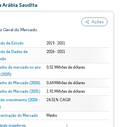
 Arábia Saudita
Ações
o Geral do Mercado
odo de Estudo
2019 - 2031
odo de Dados de
2026 - 2031
isão
nho do mercado no ano
0.51 Milhões de dólares
 (2025)
nho do Mercado (2026)
0.64 Milhões de dólares
ão conforme CC BY 4.0.
nho do Mercado (2031)
1.91 Milhões de dólares
 de crescimento (2026 -
24.51% CAGR
)
entração do Mercado
Médio
m © Mordor Intelligence. O reuso requer atribuição conforme CC BY 4.0.
cipais jogadores