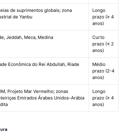
eias de suprimentos globais; zona
Longo
ustrial de Yanbu
prazo (≥ 4
anos)
de, Jeddah, Meca, Medina
Curto
prazo (≤ 2
anos)
ade Econômica do Rei Abdullah, Riade
Médio
prazo (2-4
anos)
M, Projeto Mar Vermelho; zonas
Longo
nteiriças Emirados Árabes Unidos-Arábia
prazo (≥ 4
dita
anos)
tura