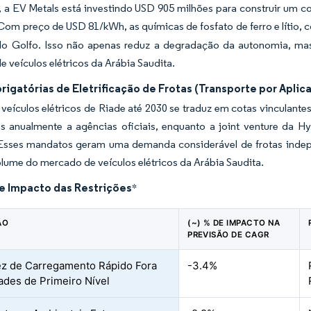
a EV Metals está investindo USD 905 milhões para construir um com
 Com preço de USD 81/kWh, as químicas de fosfato de ferro e lítio,
do Golfo. Isso não apenas reduz a degradação da autonomia, m
 veículos elétricos da Arábia Saudita.
igatórias de Eletrificação de Frotas (Transporte por Aplic
veículos elétricos de Riade até 2030 se traduz em cotas vinculante
os anualmente a agências oficiais, enquanto a joint venture da 
 Esses mandatos geram uma demanda considerável de frotas inde
lume do mercado de veículos elétricos da Arábia Saudita.
de Impacto das Restrições
*
ÃO
(~) % DE IMPACTO NA
PREVISÃO DE CAGR
z de Carregamento Rápido Fora
-3.4%
ades de Primeiro Nível