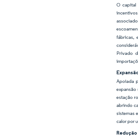
O capital
incentivo
associados
escoament
fábricas,
considerá
Privado d
importaçõ
Expansão
Apoiada p
expansão s
estação ro
abrindo c
sistemas 
calor por
Redução 