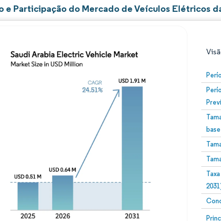
 e Participação do Mercado de Veículos Elétricos da
Visã
Perí
Perí
Prev
Tama
base
Tama
Imagem © Mordor Intelligence. O reuso requer atribuiç
Tama
Taxa
2031
Conc
Image
Prin