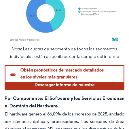
Nota: Las cuotas de segmento de todos los segmentos
Imagen © Mordor Intelligence. El uso requiere atribución según CC BY 4.0.
individuales están disponibles con la compra del informe
Por Componente: El Software y los Servicios Erosionan
el Dominio del Hardware
El hardware generó el 66,89% de los ingresos de 2025, anclado
por cámaras, óptica y procesadores. Los sensores de área
dominan el segmento 2D, mientras que los dispositivos de luz