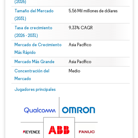
(2026)
Tamaño del Mercado
5.56 Mil millones de dólares
(2031)
Tasa de crecimiento
9.33% CAGR
(2026 - 2031)
Mercado de Crecimiento
Asia Pacífico
Más Rápido
Mercado Más Grande
Asia Pacífico
Concentración del
Medio
Mercado
Imagen © Mordor Intelligence. El uso requiere atribución según CC BY 4.0.
Jugadores principales