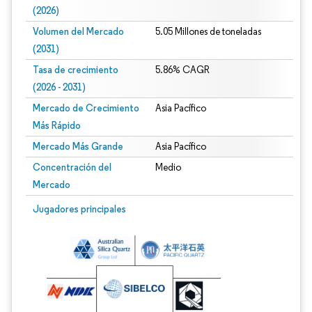
(2026)
Volumen del Mercado
5.05 Millones de toneladas
(2031)
Tasa de crecimiento
5.86% CAGR
(2026 - 2031)
Mercado de Crecimiento
Asia Pacífico
Más Rápido
Mercado Más Grande
Asia Pacífico
Concentración del
Medio
Mercado
Imagen © Mordor Intelligence. El uso requiere atribución según CC BY 4.0.
Jugadores principales