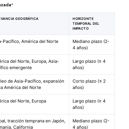
nzada
*
EVANCIA GEOGRÁFICA
HORIZONTE
TEMPORAL DEL
IMPACTO
a-Pacífico, América del Norte
Mediano plazo (2-
4 años)
rica del Norte, Europa, Asia-
Largo plazo (≥ 4
ífico emergente
años)
leo de Asia-Pacífico, expansión
Corto plazo (≤ 2
ia América del Norte
años)
rica del Norte, Europa
Largo plazo (≥ 4
años)
bal, tracción temprana en Japón,
Mediano plazo (2-
mania, California
4 años)