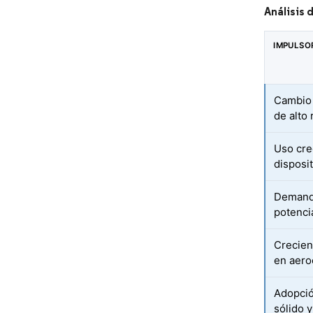
Análisis
IMPULSO
Cambio 
de alto
Uso cre
disposi
Demanda
potenci
Crecien
en aero
Adopció
sólido 