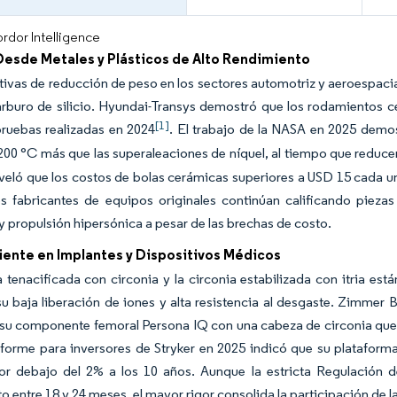
rdor Intelligence
esde Metales y Plásticos de Alto Rendimiento
ivas de reducción de peso en los sectores automotriz y aeroespacial 
carburo de silicio. Hyundai-Transys demostró que los rodamientos c
[1]
pruebas realizadas en 2024
. El trabajo de la NASA en 2025 demost
200 °C más que las superaleaciones de níquel, al tiempo que reduc
veló que los costos de bolas cerámicas superiores a USD 15 cada u
los fabricantes de equipos originales continúan calificando piez
 y propulsión hipersónica a pesar de las brechas de costo.
iente en Implantes y Dispositivos Médicos
 tenacificada con circonia y la circonia estabilizada con itria est
u baja liberación de iones y alta resistencia al desgaste. Zimmer
su componente femoral Persona IQ con una cabeza de circonia que re
nforme para inversores de Stryker en 2025 indicó que su plataform
por debajo del 2% a los 10 años. Aunque la estricta Regulación 
o entre 18 y 24 meses, el mayor rigor consolida la participación de l