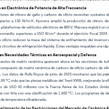
en Electrónica de Potencia de Alta Frecuencia
stores de nitruro de galio y carburo de silicio necesitan sustratos 
uperior a 150 W/m-K. Kyocera amplió la producción de nitruro d
s plataformas de vehículos eléctricos de 800 V. Maruwa registró un c
romedio superiores a USD 8/cm² durante el ejercicio fiscal 2024.
 silicio reducen la masa del sistema de enfriamiento del inversor
os circuitos de refrigeración líquida. Estas ventajas respaldan una r
es Necesidades Térmicas en Aeroespacial y Defensa
estos de matriz cerámica aparecen ahora en las secciones de turb
compuesto de matriz cerámica de carburo de silicio-carburo de si
. Los datos de Rolls-Royce de junio de 2025 mostraron que las pal
100 °C más que las piezas metálicas del Trent XWB, mejorando la ef
to de USD 42 millones con la Fuerza Aérea de los Estados Unido
da con itria con una clasificación de 1.650 °C. Los programas de d
de temperatura ultraelevada.
 del Impacto de las Restricciones del Mercado de Cerámica 