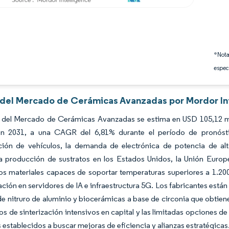
*Nota
espec
s del Mercado de Cerámicas Avanzadas por Mordor In
 del Mercado de Cerámicas Avanzadas se estima en USD 105,12 mil
en 2031, a una CAGR del 6,81% durante el período de pronósti
cación de vehículos, la demanda de electrónica de potencia de al
 la producción de sustratos en los Estados Unidos, la Unión Euro
os materiales capaces de soportar temperaturas superiores a 1.200 
ación en servidores de IA e infraestructura 5G. Los fabricantes están 
de nitruro de aluminio y biocerámicas a base de circonia que obtie
os de sinterización intensivos en capital y las limitadas opciones de 
s establecidos a buscar mejoras de eficiencia y alianzas estratégicas