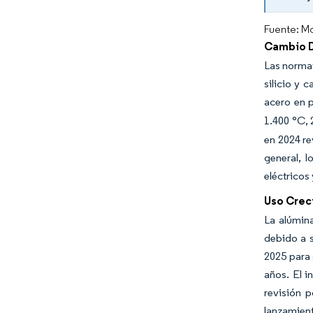
Fuente: Mo
Cambio D
Las normat
silicio y 
acero en 
1.400 °C, 
en 2024 re
general, 
eléctricos
Uso Crec
La alúmina
debido a s
2025 para 
años. El i
revisión 
lanzamient