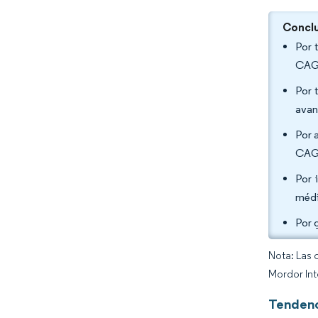
Conclu
Por 
CAGR
Por 
avan
Por 
CAGR
Por 
médi
Por 
Nota: Las 
Mordor Int
Tendenc