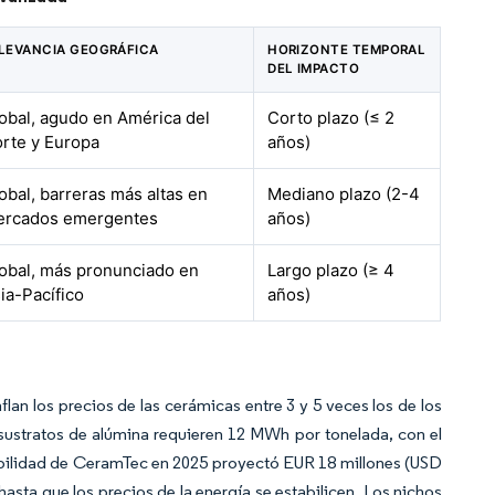
LEVANCIA GEOGRÁFICA
HORIZONTE TEMPORAL
DEL IMPACTO
obal, agudo en América del
Corto plazo (≤ 2
rte y Europa
años)
obal, barreras más altas en
Mediano plazo (2-4
rcados emergentes
años)
obal, más pronunciado en
Largo plazo (≥ 4
ia-Pacífico
años)
lan los precios de las cerámicas entre 3 y 5 veces los de los
ustratos de alúmina requieren 12 MWh por tonelada, con el
nibilidad de CeramTec en 2025 proyectó EUR 18 millones (USD
 hasta que los precios de la energía se estabilicen. Los nichos