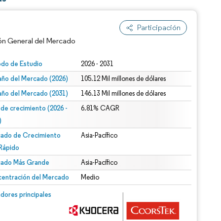
Participación
ón General del Mercado
odo de Estudio
2026 - 2031
ño del Mercado (2026)
105.12 Mil millones de dólares
ño del Mercado (2031)
146.13 Mil millones de dólares
 de crecimiento (2026 -
6.81% CAGR
)
ado de Crecimiento
Asia-Pacífico
n según CC BY 4.0.
Rápido
ado Más Grande
Asia-Pacífico
entración del Mercado
Medio
n © Mordor Intelligence. El uso requiere atribución según CC BY 4.0.
dores principales