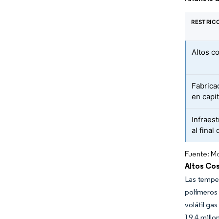
RESTRIC
Altos c
Fabrica
en capit
Infraest
al final 
Fuente: Mo
Altos Co
Las temper
polímeros
volátil ga
19,4 millo