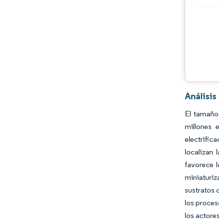
Desarrollos de la industria
Análisi
El tamaño
millones 
electrifi
localizan
favorece l
miniaturiz
sustratos 
los proces
los actore