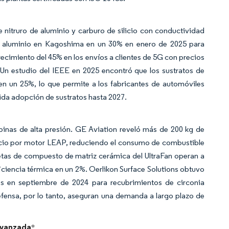
de nitruro de aluminio y carburo de silicio con conductividad
e aluminio en Kagoshima en un 30% en enero de 2025 para
recimiento del 45% en los envíos a clientes de 5G con precios
 Un estudio del IEEE en 2025 encontró que los sustratos de
 en un 25%, lo que permite a los fabricantes de automóviles
ápida adopción de sustratos hasta 2027.
inas de alta presión. GE Aviation reveló más de 200 kg de
licio por motor LEAP, reduciendo el consumo de combustible
etas de compuesto de matriz cerámica del UltraFan operan a
iciencia térmica en un 2%. Oerlikon Surface Solutions obtuvo
s en septiembre de 2024 para recubrimientos de circonia
efensa, por lo tanto, aseguran una demanda a largo plazo de
Avanzada
*