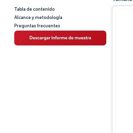
Tabla de contenido
Tamaño y cuota de mercado
Alcance y metodología
Preguntas frecuentes
Análisis de mercado
Tendencias e ideas
Análisis de segmentos
Análisis geográfico
Análisis de la cadena de valor
Panorama competitivo
Jugadores principales
Oportunidades y perspectivas