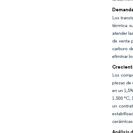
Demanda 
Los transi
térmica s
atender la
de venta p
carburo de
eliminar l
Crecient
Los compu
piezas de 
en un 1,5%
1.500 °C, 
un contra
estabiliza
cerámicas 
Análisis