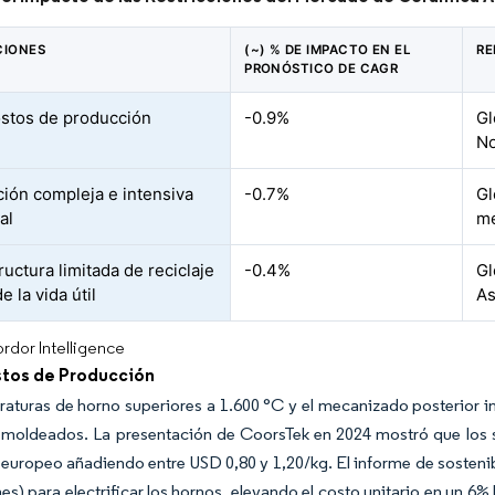
CIONES
(~) % DE IMPACTO EN EL
RE
PRONÓSTICO DE CAGR
ostos de producción
-0.9%
Gl
No
ción compleja e intensiva
-0.7%
Gl
al
me
ructura limitada de reciclaje
-0.4%
Gl
de la vida útil
As
rdor Intelligence
stos de Producción
aturas de horno superiores a 1.600 °C y el mecanizado posterior inf
 moldeados. La presentación de CoorsTek en 2024 mostró que los s
s europeo añadiendo entre USD 0,80 y 1,20/kg. El informe de soste
nes) para electrificar los hornos, elevando el costo unitario en un 6%