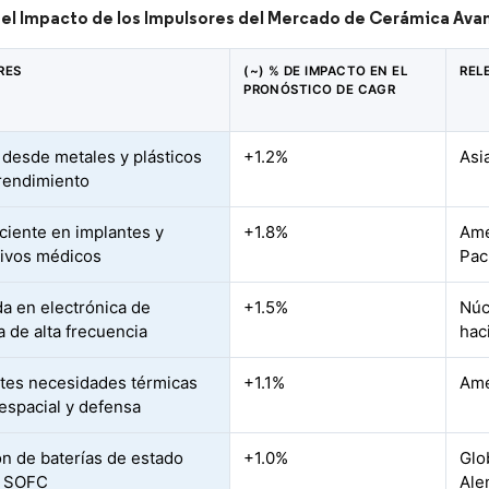
 del Impacto de los Impulsores del Mercado de Cerámica Ava
RES
(~) % DE IMPACTO EN EL
REL
PRONÓSTICO DE CAGR
desde metales y plásticos
+1.2%
Asi
 rendimiento
ciente en implantes y
+1.8%
Amé
tivos médicos
Pac
 en electrónica de
+1.5%
Núc
a de alta frecuencia
hac
tes necesidades térmicas
+1.1%
Amé
espacial y defensa
n de baterías de estado
+1.0%
Glo
y SOFC
Ale