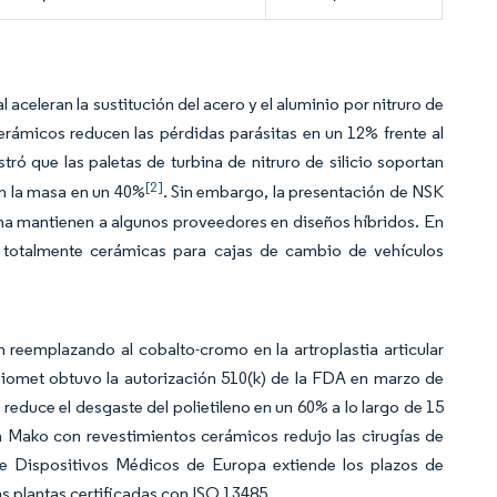
aceleran la sustitución del acero y el aluminio por nitruro de
erámicos reducen las pérdidas parásitas en un 12% frente al
ró que las paletas de turbina de nitruro de silicio soportan
[2]
en la masa en un 40%
. Sin embargo, la presentación de NSK
na mantienen a algunos proveedores en diseños híbridos. En
as totalmente cerámicas para cajas de cambio de vehículos
án reemplazando al cobalto-cromo en la artroplastia articular
 Biomet obtuvo la autorización 510(k) de la FDA en marzo de
duce el desgaste del polietileno en un 60% a lo largo de 15
a Mako con revestimientos cerámicos redujo las cirugías de
de Dispositivos Médicos de Europa extiende los plazos de
as plantas certificadas con ISO 13485.