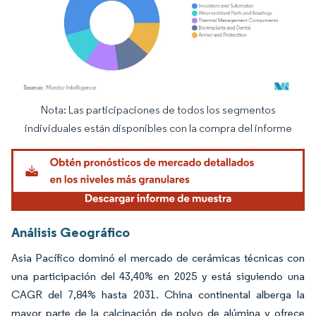
Nota: Las participaciones de todos los segmentos
Imagen © Mordor Intelligence. El uso requiere atribución según CC BY 4.0.
individuales están disponibles con la compra del informe
Análisis Geográfico
Asia Pacífico dominó el mercado de cerámicas técnicas con
una participación del 43,40% en 2025 y está siguiendo una
CAGR del 7,84% hasta 2031. China continental alberga la
mayor parte de la calcinación de polvo de alúmina y ofrece