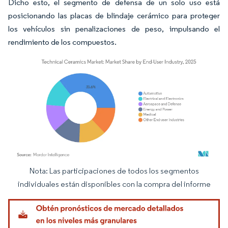
Dicho esto, el segmento de defensa de un solo uso está
posicionando las placas de blindaje cerámico para proteger
los vehículos sin penalizaciones de peso, impulsando el
rendimiento de los compuestos.
Nota: Las participaciones de todos los segmentos
Imagen © Mordor Intelligence. El uso requiere atribución según CC BY 4.0.
individuales están disponibles con la compra del informe