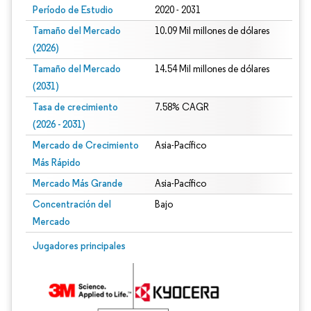
Período de Estudio
2020 - 2031
Tamaño del Mercado
10.09 Mil millones de dólares
(2026)
Tamaño del Mercado
14.54 Mil millones de dólares
(2031)
Tasa de crecimiento
7.58% CAGR
(2026 - 2031)
Mercado de Crecimiento
Asia-Pacífico
Más Rápido
Mercado Más Grande
Asia-Pacífico
Concentración del
Bajo
Mercado
Imagen © Mordor Intelligence. El uso requiere atribución según CC BY 4.0.
Jugadores principales