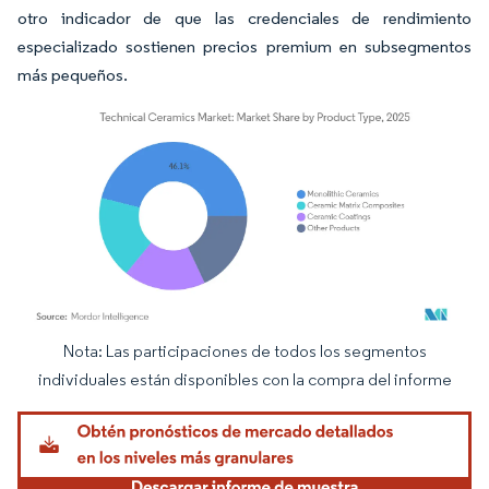
otro indicador de que las credenciales de rendimiento
especializado sostienen precios premium en subsegmentos
más pequeños.
Nota: Las participaciones de todos los segmentos
Imagen © Mordor Intelligence. El uso requiere atribución según CC BY 4.0.
individuales están disponibles con la compra del informe