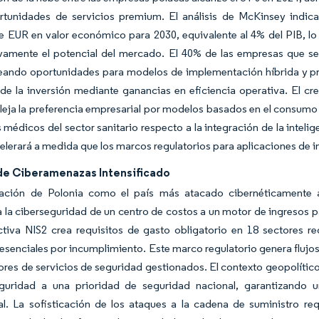
rtunidades de servicios premium. El análisis de McKinsey indic
e EUR en valor económico para 2030, equivalente al 4% del PIB, lo
ivamente el potencial del mercado. El 40% de las empresas que se
reando oportunidades para modelos de implementación híbrida y p
 de la inversión mediante ganancias en eficiencia operativa. El c
leja la preferencia empresarial por modelos basados en el consumo
 médicos del sector sanitario respecto a la integración de la intelige
elerará a medida que los marcos regulatorios para aplicaciones de i
de Ciberamenazas Intensificado
ación de Polonia como el país más atacado cibernéticamente a
 la ciberseguridad de un centro de costos a un motor de ingresos 
ectiva NIS2 crea requisitos de gasto obligatorio en 18 sectores 
esenciales por incumplimiento. Este marco regulatorio genera flujo
res de servicios de seguridad gestionados. El contexto geopolítico,
eguridad a una prioridad de seguridad nacional, garantizando u
al. La sofisticación de los ataques a la cadena de suministro 