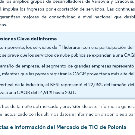
 de los amplios grupos de desarrolladores de Varsovia y Cracovi
 impulsa los ingresos por exportación de servicios. Las continuas
garantizan mejoras de conectividad a nivel nacional que des
das.
siones Clave del Informe
componente, los servicios de TI lideraron con una participación de
; se prevé que los servicios de nube pública se expandan a una CAG
tamaño de empresa, el segmento de grandes empresas representó 
, mientras que las pymes registran la CAGR proyectada más alta del
vertical de la industria, el BFSI representó el 22,05% del tamaño d
za a una CAGR del 14,91% hasta 2031.
cifras de tamaño del mercado y previsión de este informe se gener
ce, actualizado con los últimos datos e información disponibles a par
ias e Información del Mercado de TIC de Polonia