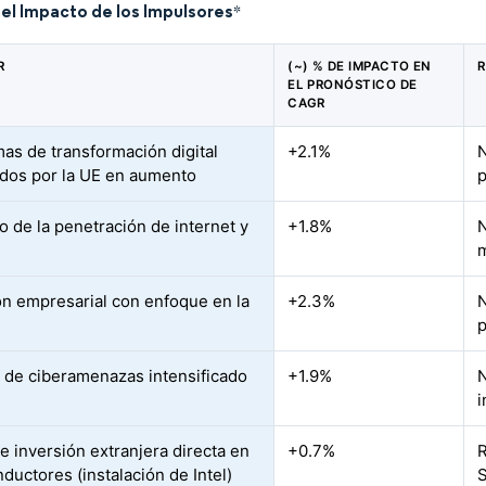
del Impacto de los Impulsores
*
R
(~) % DE IMPACTO EN
R
EL PRONÓSTICO DE
CAGR
as de transformación digital
+2.1%
N
ados por la UE en aumento
p
 de la penetración de internet y
+1.8%
N
m
n empresarial con enfoque en la
+2.3%
N
p
 de ciberamenazas intensificado
+1.9%
N
i
e inversión extranjera directa en
+0.7%
R
ductores (instalación de Intel)
S