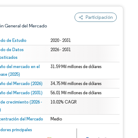
Participación
ón General del Mercado
odo de Estudio
2020 - 2031
odo de Datos
2026 - 2031
osticados
ño del mercado en el
31.59 Mil millones de dólares
base (2025)
ño del Mercado (2026)
34.75 Mil millones de dólares
n según CC BY 4.0.
ño del Mercado (2031)
56.01 Mil millones de dólares
 de crecimiento (2026 -
10.02% CAGR
)
entración del Mercado
Medio
n © Mordor Intelligence. El uso requiere atribución según CC BY 4.0.
dores principales