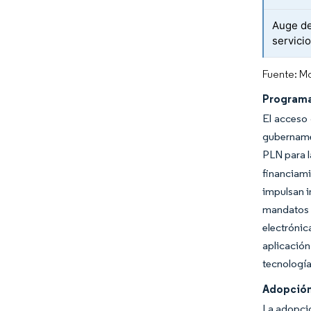
Auge de
servici
Fuente: Mo
Programa
El acceso 
gubernamen
PLN para l
financiam
impulsan 
mandatos 
electróni
aplicación
tecnología
Adopción
La adopció