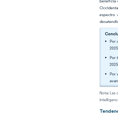
beneficia
Occidental
espectro 
desatendi
Conclu
Por 
2025
Por 
2025
Por 
avan
Nota: Las 
Intelligen
Tendenc