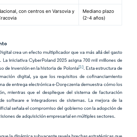
acional, con centros en Varsovia y
Mediano plazo
racovia
(2-4 años)
nto
gital crea un efecto multiplicador que va más allá del gasto
o. La iniciativa CyberPoland 2025 asigna 700 mil millones de
[1]
de inversión en la historia de Polonia
. Esta estructura de
rmación digital, ya que los requisitos de cofinanciamiento
ema de entrega electrónica e-Doręczenia demuestra cómo los
n, mientras que el despliegue del sistema de facturación
de software e integradores de sistemas. La mejora de la
ificial señala el compromiso del gobierno con la adopción de
isiones de adquisición empresarial en múltiples sectores.
nque la dinámica subyacente revela brechas estratégicas que