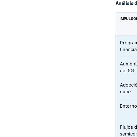
Análisis 
IMPULSO
Program
financi
Aumento
del 5G
Adopció
nube
Entorno
Flujos d
semicon