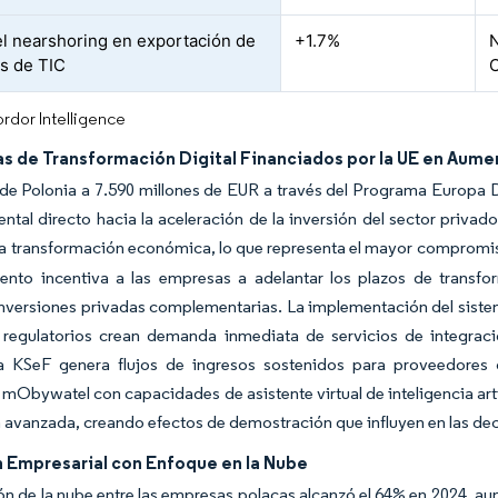
l nearshoring en exportación de
+1.7%
N
os de TIC
C
rdor Intelligence
s de Transformación Digital Financiados por la UE en Aume
de Polonia a 7.590 millones de EUR a través del Programa Europa Di
tal directo hacia la aceleración de la inversión del sector privad
a transformación económica, lo que representa el mayor compromiso 
iento incentiva a las empresas a adelantar los plazos de transfo
inversiones privadas complementarias. La implementación del sist
regulatorios crean demanda inmediata de servicios de integració
ca KSeF genera flujos de ingresos sostenidos para proveedores 
 mObywatel con capacidades de asistente virtual de inteligencia art
 avanzada, creando efectos de demostración que influyen en las dec
 Empresarial con Enfoque en la Nube
n de la nube entre las empresas polacas alcanzó el 64% en 2024, au