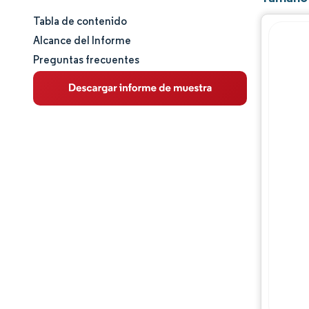
Tabla de contenido
Tamaño y cuota de mercado
Alcance del Informe
Preguntas frecuentes
Análisis de mercado
Tendencias e ideas
Análisis de segmentos
Análisis geográfico
Panorama competitivo
Jugadores principales
Desarrollos de la industria