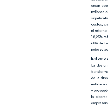
crean opo
millones d
significat
costos, c
el retorno
18,23% ref
68% de los
nube se ac
Entorno 
La design
transforma
de la dir
entidades 
y proveedo
la cibers
empresari