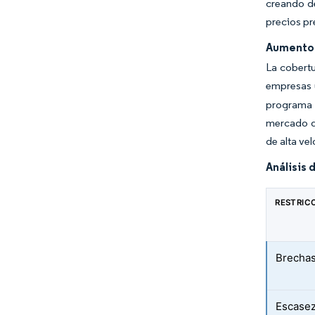
creando de
precios p
Aumento d
La cobertu
empresas u
programa 
mercado de
de alta ve
Análisis 
RESTRIC
Brechas 
Escasez