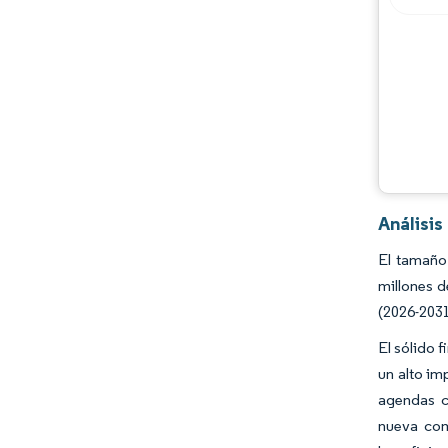
Análisis
El tamaño
millones d
(2026-2031
El sólido 
un alto im
agendas c
nueva com