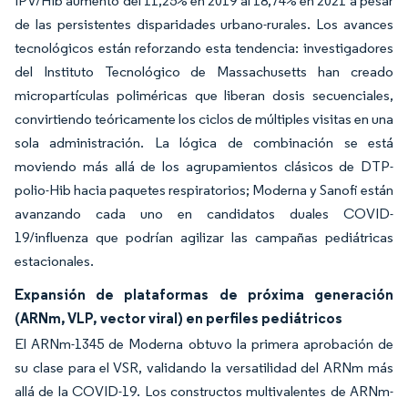
IPV/Hib aumentó del 11,25% en 2019 al 18,74% en 2021 a pesar
de las persistentes disparidades urbano-rurales. Los avances
tecnológicos están reforzando esta tendencia: investigadores
del Instituto Tecnológico de Massachusetts han creado
micropartículas poliméricas que liberan dosis secuenciales,
convirtiendo teóricamente los ciclos de múltiples visitas en una
sola administración. La lógica de combinación se está
moviendo más allá de los agrupamientos clásicos de DTP-
polio-Hib hacia paquetes respiratorios; Moderna y Sanofi están
avanzando cada uno en candidatos duales COVID-
19/influenza que podrían agilizar las campañas pediátricas
estacionales.
Expansión de plataformas de próxima generación
(ARNm, VLP, vector viral) en perfiles pediátricos
El ARNm-1345 de Moderna obtuvo la primera aprobación de
su clase para el VSR, validando la versatilidad del ARNm más
allá de la COVID-19. Los constructos multivalentes de ARNm-