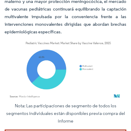
materno y una mayor protección meningocócica, el mercado
de vacunas pediátricas continuará equilibrando la captación
multivalente impulsada por la conveniencia frente a las
intervenciones monovalentes dirigidas que abordan brechas
epidemiológicas específicas.
Nota: Las participaciones de segmento de todos los
Imagen © Mordor Intelligence. El uso requiere atribución según CC BY 4.0.
segmentos individuales están disponibles previa compra del
informe