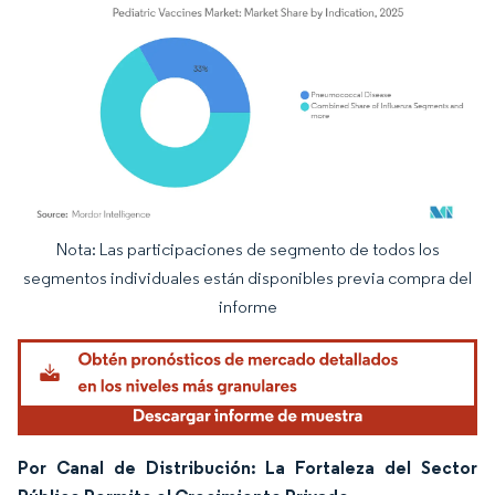
Nota: Las participaciones de segmento de todos los
Imagen © Mordor Intelligence. El uso requiere atribución según CC BY 4.0.
segmentos individuales están disponibles previa compra del
informe
Por Canal de Distribución: La Fortaleza del Sector