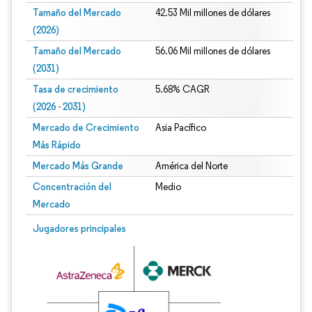
Tamaño del Mercado
42.53 Mil millones de dólares
(2026)
Tamaño del Mercado
56.06 Mil millones de dólares
(2031)
Tasa de crecimiento
5.68% CAGR
(2026 - 2031)
Mercado de Crecimiento
Asia Pacífico
Más Rápido
Mercado Más Grande
América del Norte
Concentración del
Medio
Mercado
Imagen © Mordor Intelligence. El uso requiere atribución según CC BY 4.0.
Jugadores principales