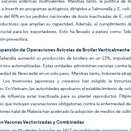
vacunas entéricas multivalentes. Mientras tanto, la política de Br
 a invertir en programas autógenos dirigidos a Salmonella y E. coli.
 del 40% en los pedidos nacionales de dosis inactivadas de E. col
roductores que amplían su capacidad. Además, el cumplimiento de
crucial para los exportadores. Esto ha llevado a países como Taila
ón preventiva.
xpansión de Operaciones Avícolas de Broiler Verticalmente 
Tailandia aumentó su producción de broilers en un 12%, impulsa
n ovo automatizadas. Estas unidades administran vacunas contra la
medad de Newcastle en un solo paso. Mientras tanto, Indonesia atraj
. Los inversores japoneses y coreanos han exigido la inmuniz
ón. En Vietnam, las autoridades aprobaron el establecimiento de 
 de influenza aviar inactivada para su plantel reproductor. Fil
s que incluyen vacunaciones obligatorias contra la enfermedad de
ciones halal de Malasia han acelerado la adopción de medios de cult
en Vacunas Vectorizadas y Combinadas
formas multivalentes basadas en HVT recombinante proporcionan in