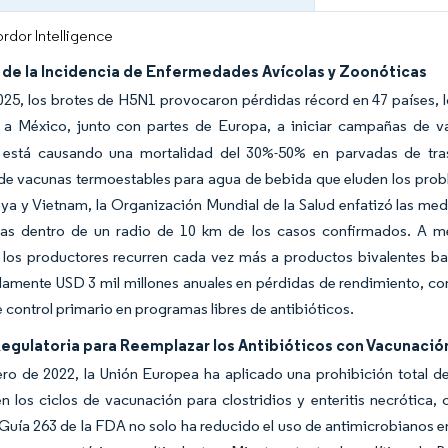
rdor Intelligence
de la Incidencia de Enfermedades Avícolas y Zoonóticas
25, los brotes de H5N1 provocaron pérdidas récord en 47 países, lo
 a México, junto con partes de Europa, a iniciar campañas de 
está causando una mortalidad del 30%-50% en parvadas de tras
e vacunas termoestables para agua de bebida que eluden los probl
 y Vietnam, la Organización Mundial de la Salud enfatizó las med
as dentro de un radio de 10 km de los casos confirmados. A 
a, los productores recurren cada vez más a productos bivalentes 
amente USD 3 mil millones anuales en pérdidas de rendimiento, co
control primario en programas libres de antibióticos.
Regulatoria para Reemplazar los Antibióticos con Vacunació
o de 2022, la Unión Europea ha aplicado una prohibición total de 
 los ciclos de vacunación para clostridios y enteritis necrótica
 Guía 263 de la FDA no solo ha reducido el uso de antimicrobianos 