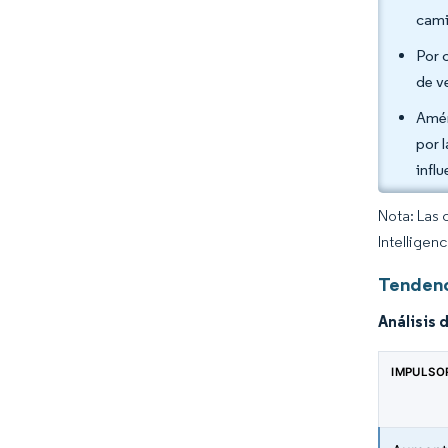
cami
Por 
de v
Amér
por 
influ
Nota: Las 
Intelligen
Tendenc
Análisis 
IMPULSO