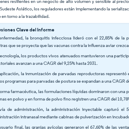
enes resilientes en un negocio de alto volumen y sensible al preci
l Sudeste Asiático, los reguladores están implementando la serializ
 en torno a la trazabilidad.
siones Clave del Informe
enfermedad, la bronquitis infecciosa lideró con el 22,85% de la 
tras que se proyecta que las vacunas contra la influenza aviar crez
tecnología, los productos vivos atenuados mantuvieron una partici
ctoriales avanzan a una CAGR del 9,25% hasta 2031.
aplicación, la inmunización de parvadas reproductoras representó 
los programas para parvadas de postura se expandan a una CAGR d
forma farmacéutica, las formulaciones líquidas dominaron con una p
nas en polvo y en forma de polvo fino registren una CAGR del 10,78
vía de administración, la administración inyectable capturó el
nistración intranasal mediante cabinas de pulverización en incuba
usuario final, las granjas avícolas generaron el 67,60% de las venta