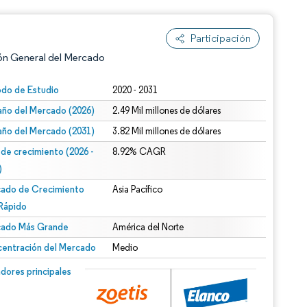
Participación
ón General del Mercado
odo de Estudio
2020 - 2031
ño del Mercado (2026)
2.49 Mil millones de dólares
ño del Mercado (2031)
3.82 Mil millones de dólares
 de crecimiento (2026 -
8.92% CAGR
)
ado de Crecimiento
Asia Pacífico
n según CC BY 4.0.
Rápido
ado Más Grande
América del Norte
entración del Mercado
Medio
n © Mordor Intelligence. El uso requiere atribución según CC BY 4.0.
dores principales