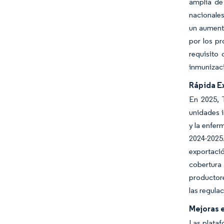
amplia de 
nacionales
un aumento
por los p
requisito 
inmunizaci
Rápida E
En 2025, 
unidades i
y la enfer
2024-2025
exportaci
cobertura
productore
las regula
Mejoras 
Las plata