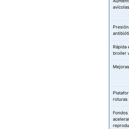
Aumento
avícola
Presión
antibió
Rápida 
broiler
Mejoras
Platafo
roturas
Fondos 
acelera
reprodu