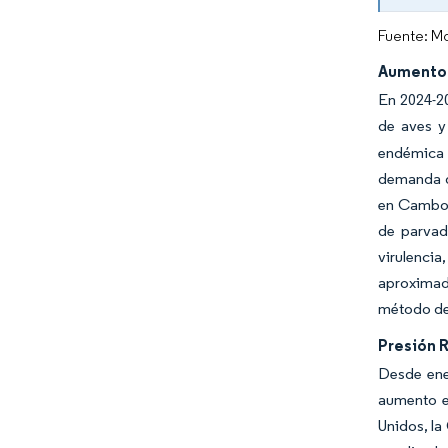
Fuente: Mo
Aumento 
En 2024-20
de aves y
endémica 
demanda d
en Camboya
de parvad
virulenci
aproximad
método de 
Presión 
Desde ener
aumento en
Unidos, la