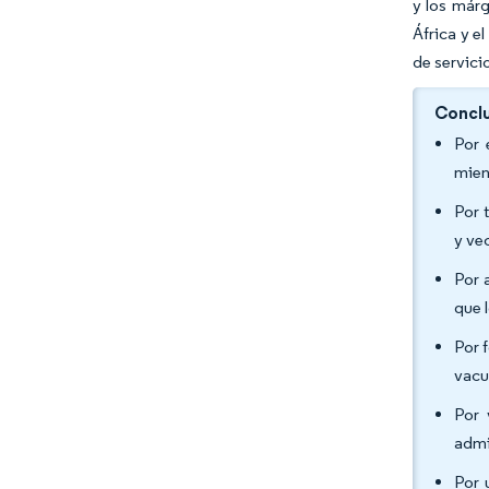
y los márg
África y e
de servicio
Conclu
Por 
mien
Por 
y ve
Por 
que 
Por 
vacu
Por 
admi
Por 