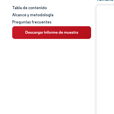
Tabla de contenido
Tamaño y cuota de mercado
Alcance y metodología
Preguntas frecuentes
Análisis de mercado
Tendencias e ideas
Análisis de segmentos
Análisis geográfico
Panorama regulatorio
Panorama competitivo
Jugadores principales
Oportunidades y perspectivas