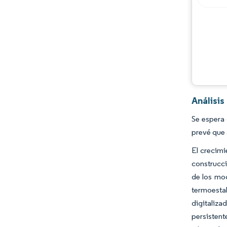
Desarrollos de la industria
Análisi
Se espera 
prevé que 
El crecimi
construcci
de los mo
termoestab
digitaliza
persistent