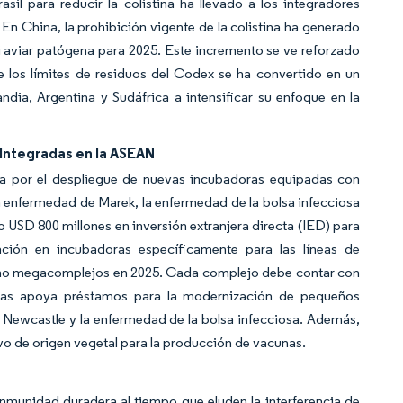
asil para reducir la colistina ha llevado a los integradores
 En China, la prohibición vigente de la colistina ha generado
i aviar patógena para 2025. Este incremento se ve reforzado
 los límites de residuos del Codex se ha convertido en un
ndia, Argentina y Sudáfrica a intensificar su enfoque en la
Integradas en la ASEAN
da por el despliegue de nuevas incubadoras equipadas con
 enfermedad de Marek, la enfermedad de la bolsa infecciosa
o USD 800 millones en inversión extranjera directa (IED) para
ación en incubadoras específicamente para las líneas de
ocho megacomplejos en 2025. Cada complejo debe contar con
ipinas apoya préstamos para la modernización de pequeños
 Newcastle y la enfermedad de la bolsa infecciosa. Además,
ivo de origen vegetal para la producción de vacunas.
munidad duradera al tiempo que eluden la interferencia de