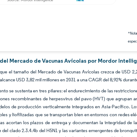
*Nota
espec
s del Mercado de Vacunas Avícolas por Mordor Intelli
que el tamaño del Mercado de Vacunas Avícolas crezca de USD 2,29
alcance USD 3,82 mil millones en 2031 a una CAGR del 8,92% durant
ento se sustenta en tres pilares: el endurecimiento de las restriccion
ones recombinantes de herpesvirus del pavo (HVT) que agrupan ant
delos de producción verticalmente integrados en Asia-Pacífico. L
les y liofilizadas que se transportan bien en entornos con redes el
das acortan los plazos de entrega y documentan la integridad de l
e del clado 2.3.4.4b del H5N1 y las variantes emergentes de bronqui