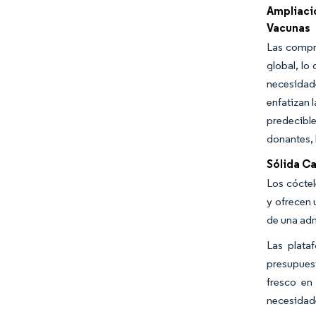
Ampliaci
Vacunas
Las compra
global, lo
necesidad
enfatizan 
predecibl
donantes, 
Sólida C
Los cócte
y ofrecen 
de una adm
Las plata
presupuest
fresco en
necesidade