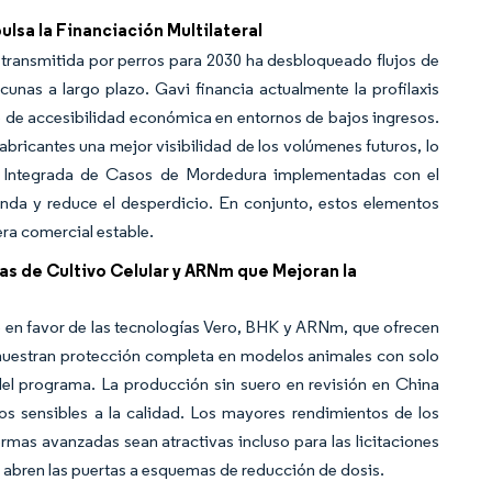
ulsa la Financiación Multilateral
 transmitida por perros para 2030 ha desbloqueado flujos de
unas a largo plazo. Gavi financia actualmente la profilaxis
o de accesibilidad económica en entornos de bajos ingresos.
abricantes una mejor visibilidad de los volúmenes futuros, lo
n Integrada de Casos de Mordedura implementadas con el
anda y reduce el desperdicio. En conjunto, estos elementos
ra comercial estable.
as de Cultivo Celular y ARNm que Mejoran la
o en favor de las tecnologías Vero, BHK y ARNm, que ofrecen
muestran protección completa en modelos animales con solo
del programa. La producción sin suero en revisión en China
os sensibles a la calidad. Los mayores rendimientos de los
ormas avanzadas sean atractivas incluso para las licitaciones
y abren las puertas a esquemas de reducción de dosis.