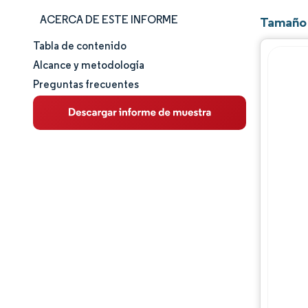
ACERCA DE ESTE INFORME
Tamaño 
Tabla de contenido
Tamaño y cuota de mercado
Alcance y metodología
Preguntas frecuentes
Análisis de mercado
Tendencias e ideas
Análisis de segmentos
Análisis geográfico
Panorama regulatorio
Análisis de la cadena de valor
Panorama competitivo