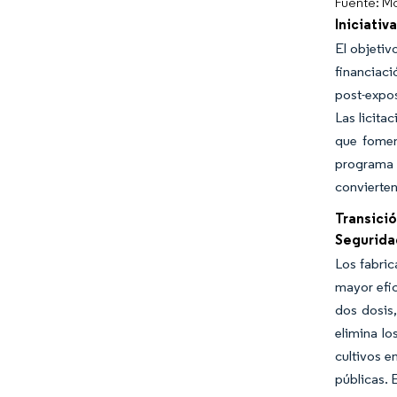
Fuente: Mo
Iniciativ
El objetiv
financiaci
post-expos
Las licita
que fomen
programa 
convierten
Transició
Segurida
Los fabric
mayor efi
dos dosis,
elimina l
cultivos e
públicas. 