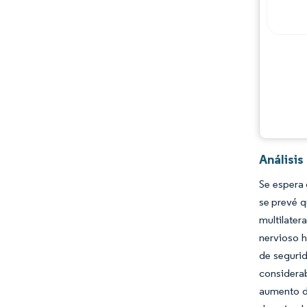
Jugadores principales
Oportunidades y perspectivas
Desarrollos de la industria
Análisis
Se espera 
se prevé q
multilater
nervioso h
de segurid
considerab
aumento de