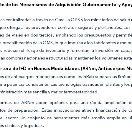
ón de los Mecanismos de Adquisición Gubernamental y Apoyo
s centralizadas a través de Gavi, la OPS y los ministerios de salud
 que otorga a los proveedores contratos seguros y plurianuales. L
es de viales en dos tercios, ampliando los presupuestos y permit
la precalificación de la OMS, lo que impulsa a los fabricantes a mejor
es reducen el riesgo de inventario y fomentan la inversión en ca
las compras nacionales estructuradas mantienen los volúmenes esta
artera de I+D en Nuevas Modalidades (ARNm, Anticuerpos Mo
les de anticuerpos monoclonales como TwinRab superan las limitac
una potencia consistente. Las tecnologías basadas en plantas y los
inistración más sencilla y mejor termoestabilidad.
formas de ARNm abren opciones para una rápida ampliación de e
os de preparación. Estas innovaciones atraen financiación de cap
 el sector. Un conjunto de herramientas más amplio amplía en últ
s clínicas y logísticas.