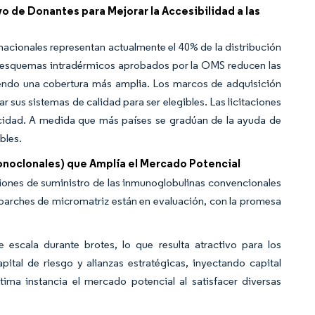
 de Donantes para Mejorar la Accesibilidad a las
 nacionales representan actualmente el 40% de la distribución
os esquemas intradérmicos aprobados por la OMS reducen las
iendo una cobertura más amplia. Los marcos de adquisición
ar sus sistemas de calidad para ser elegibles. Las licitaciones
pacidad. A medida que más países se gradúan de la ayuda de
bles.
noclonales) que Amplía el Mercado Potencial
iones de suministro de las inmunoglobulinas convencionales
 parches de micromatriz están en evaluación, con la promesa
scala durante brotes, lo que resulta atractivo para los
ital de riesgo y alianzas estratégicas, inyectando capital
ima instancia el mercado potencial al satisfacer diversas