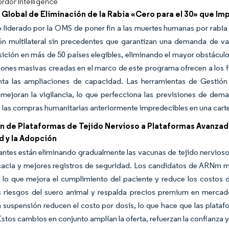
rdor Intelligence
a Global de Eliminación de la Rabia «Cero para el 30» que Imp
o liderado por la OMS de poner fin a las muertes humanas por rabia
ón multilateral sin precedentes que garantizan una demanda de vac
ición en más de 50 países elegibles, eliminando el mayor obstácul
ciones masivas creadas en el marco de este programa ofrecen a los f
ta las ampliaciones de capacidad. Las herramientas de Gestió
mejoran la vigilancia, lo que perfecciona las previsiones de dem
 las compras humanitarias anteriormente impredecibles en una carte
n de Plataformas de Tejido Nervioso a Plataformas Avanzad
d y la Adopción
antes están eliminando gradualmente las vacunas de tejido nervios
cacia y mejores registros de seguridad. Los candidatos de ARNm 
 lo que mejora el cumplimiento del paciente y reduce los costos 
os riesgos del suero animal y respalda precios premium en mercad
n suspensión reducen el costo por dosis, lo que hace que las plataf
Estos cambios en conjunto amplían la oferta, refuerzan la confianza 