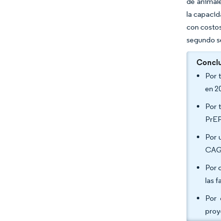
de animale
la capacid
con costos
segundo se
Conclu
Por 
en 2
Por 
PrEP
Por 
CAGR
Por 
las 
Por 
proy