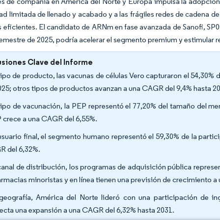
s de compañía en América del Norte y Europa impulsa la adopción 
ad limitada de llenado y acabado y a las frágiles redes de cadena de
 eficientes. El candidato de ARNm en fase avanzada de Sanofi, SP00
mestre de 2025, podría acelerar el segmento premium y estimular r
siones Clave del Informe
tipo de producto, las vacunas de células Vero capturaron el 54,30% 
025; otros tipos de productos avanzan a una CAGR del 9,4% hasta 2
tipo de vacunación, la PEP representó el 77,20% del tamaño del mer
 crece a una CAGR del 6,55%.
usuario final, el segmento humano representó el 59,30% de la parti
 del 6,32%.
canal de distribución, los programas de adquisición pública represe
farmacias minoristas y en línea tienen una previsión de crecimiento 
geografía, América del Norte lideró con una participación de i
ecta una expansión a una CAGR del 6,32% hasta 2031.