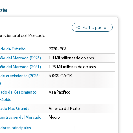
bia
Participación
ón General del Mercado
odo de Estudio
2020 - 2031
ño del Mercado (2026)
1.4 Mil millones de dólares
ño del Mercado (2031)
1.79 Mil millones de dólares
 de crecimiento (2026 -
5.04% CAGR
)
ado de Crecimiento
Asia Pacífico
n según CC BY 4.0.
Rápido
ado Más Grande
América del Norte
entración del Mercado
Medio
n © Mordor Intelligence. El uso requiere atribución según CC BY 4.0.
dores principales