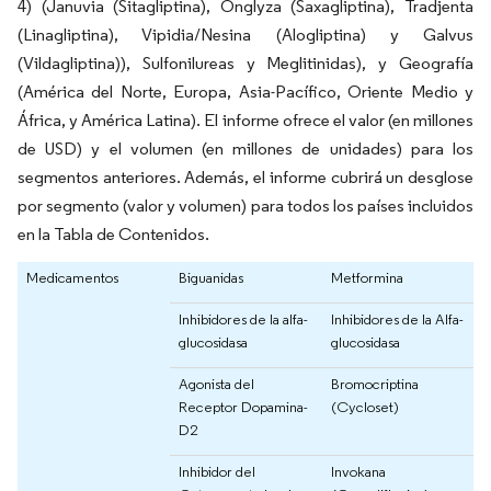
4) (Januvia (Sitagliptina), Onglyza (Saxagliptina), Tradjenta
(Linagliptina), Vipidia/Nesina (Alogliptina) y Galvus
(Vildagliptina)), Sulfonilureas y Meglitinidas), y Geografía
(América del Norte, Europa, Asia-Pacífico, Oriente Medio y
África, y América Latina). El informe ofrece el valor (en millones
de USD) y el volumen (en millones de unidades) para los
segmentos anteriores. Además, el informe cubrirá un desglose
por segmento (valor y volumen) para todos los países incluidos
en la Tabla de Contenidos.
Medicamentos
Biguanidas
Metformina
Inhibidores de la alfa-
Inhibidores de la Alfa-
glucosidasa
glucosidasa
Agonista del
Bromocriptina
Receptor Dopamina-
(Cycloset)
D2
Inhibidor del
Invokana