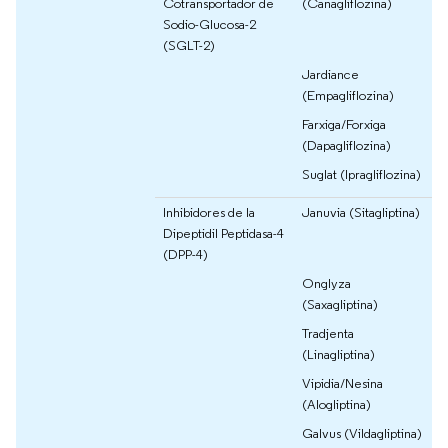
Cotransportador de
(Canagliflozina)
Sodio-Glucosa-2
(SGLT-2)
Jardiance
(Empagliflozina)
Farxiga/Forxiga
(Dapagliflozina)
Suglat (Ipragliflozina)
Inhibidores de la
Januvia (Sitagliptina)
Dipeptidil Peptidasa-4
(DPP-4)
Onglyza
(Saxagliptina)
Tradjenta
(Linagliptina)
Vipidia/Nesina
(Alogliptina)
Galvus (Vildagliptina)