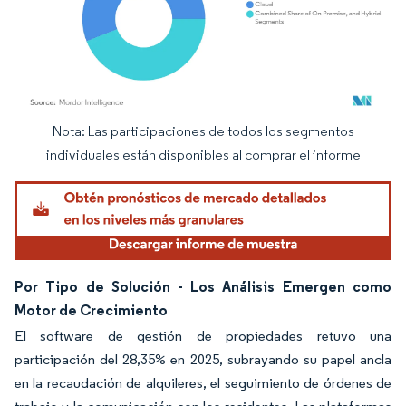
Nota: Las participaciones de todos los segmentos
Imagen © Mordor Intelligence. El uso requiere atribución según CC BY 4.0.
individuales están disponibles al comprar el informe
Por Tipo de Solución - Los Análisis Emergen como
Motor de Crecimiento
El software de gestión de propiedades retuvo una
participación del 28,35% en 2025, subrayando su papel ancla
en la recaudación de alquileres, el seguimiento de órdenes de