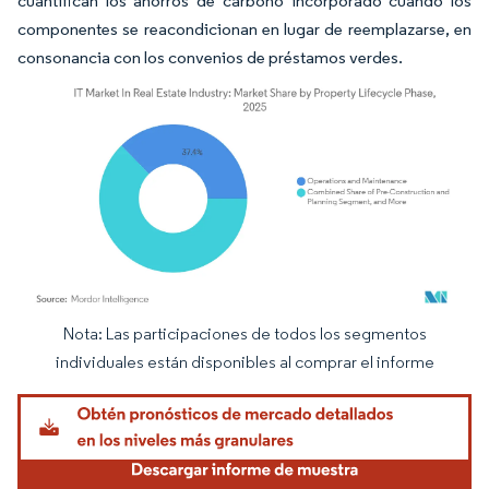
cuantifican los ahorros de carbono incorporado cuando los
componentes se reacondicionan en lugar de reemplazarse, en
consonancia con los convenios de préstamos verdes.
Nota: Las participaciones de todos los segmentos
Imagen © Mordor Intelligence. El uso requiere atribución según CC BY 4.0.
individuales están disponibles al comprar el informe