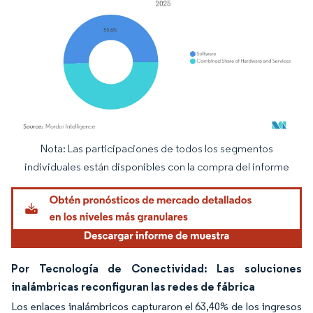
Nota: Las participaciones de todos los segmentos
Imagen © Mordor Intelligence. El uso requiere atribución según CC BY 4.0.
individuales están disponibles con la compra del informe
Por Tecnología de Conectividad: Las soluciones
inalámbricas reconfiguran las redes de fábrica
Los enlaces inalámbricos capturaron el 63,40% de los ingresos