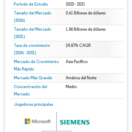
Período de Estudio
2020 - 2031
Tamaño del Mercado
0.61 Billones de dólares
(2026)
Tamaño del Mercado
1.86 Billones de dólares
(2031)
Tasa de crecimiento
24.87% CAGR
(2026 - 2031)
Mercado de Crecimiento
Asia-Pacífico
Más Rápido
Mercado Más Grande
América del Norte
Concentración del
Medio
Mercado
Imagen © Mordor Intelligence. El uso requiere atribución según CC BY 4.0.
Jugadores principales