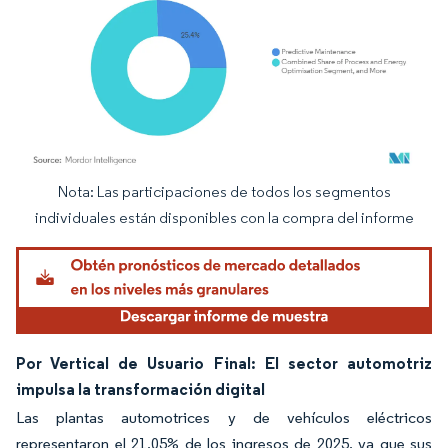
Nota: Las participaciones de todos los segmentos
Imagen © Mordor Intelligence. El uso requiere atribución según CC BY 4.0.
individuales están disponibles con la compra del informe
Por Vertical de Usuario Final: El sector automotriz
impulsa la transformación digital
Las plantas automotrices y de vehículos eléctricos
representaron el 21,05% de los ingresos de 2025, ya que sus