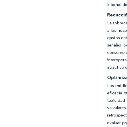
Internet d
Reducció
La sobrec
a los hosp
gastos gen
señales lo
consumo en
interopera
atractivo 
Optimiza
Los médic
eficacia 
toxicidad
valvulares
retrospect
evaluar pr