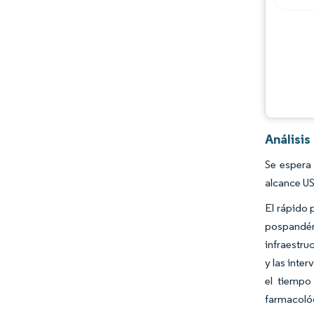
Análisis
Se espera
alcance US
El rápido 
pospandémi
infraestru
y las inte
el tiempo
farmacológ