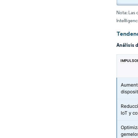
Nota: Las 
Intelligen
Tendenc
Análisis 
IMPULSO
Aumento
disposit
Reducci
IoT y c
Optimiz
gemelos