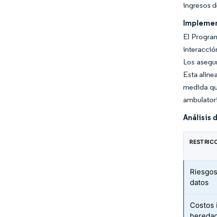
ingresos d
Implemen
El Progra
interacció
Los asegur
Esta aline
medida que
ambulator
Análisis 
RESTRIC
Riesgos
datos
Costos 
hereda