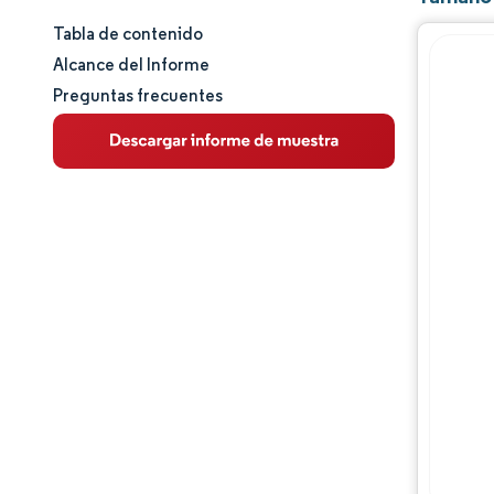
Tabla de contenido
Tamaño y cuota de mercado
Alcance del Informe
Preguntas frecuentes
Análisis de mercado
Tendencias e ideas
Análisis de segmentos
Análisis geográfico
Panorama competitivo
Jugadores principales
Desarrollos de la industria