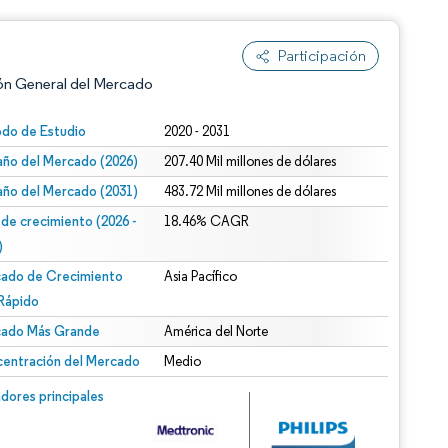
Participación
ón General del Mercado
odo de Estudio
2020 - 2031
ño del Mercado (2026)
207.40 Mil millones de dólares
ño del Mercado (2031)
483.72 Mil millones de dólares
 de crecimiento (2026 -
18.46% CAGR
)
ado de Crecimiento
Asia Pacífico
n según CC BY 4.0.
Rápido
ado Más Grande
América del Norte
entración del Mercado
Medio
n © Mordor Intelligence. El uso requiere atribución según CC BY 4.0.
dores principales