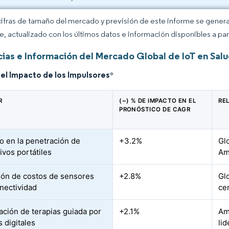
cifras de tamaño del mercado y previsión de este informe se gener
ce, actualizado con los últimos datos e información disponibles a par
ias e Información del Mercado Global de IoT en Sal
del Impacto de los Impulsores
*
R
(~) % DE IMPACTO EN EL
RE
PRONÓSTICO DE CAGR
 en la penetración de
+3.2%
Gl
ivos portátiles
Am
ón de costos de sensores
+2.8%
Gl
onectividad
ce
ación de terapias guiada por
+2.1%
Am
 digitales
li