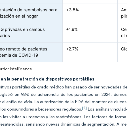
ntación de reembolsos para
+3.5%
Am
lización en el hogar
pi
G privadas en campus
+1.9%
Ce
larios
el
eo remoto de pacientes
+2.7%
Gl
demia de COVID-19
rdor Intelligence
n la penetración de dispositivos portátiles
itivos portátiles de grado médico han pasado de ser novedades de 
egistró un 98% de adherencia de los pacientes en 2024, demostr
r el estilo de vida. La autorización de la FDA del monitor de gluco
[2]
 los consumidores a biosensores regulados.
Los análisis vinculado
 las visitas a urgencias y las readmisiones. Los factores de form
desatendidas, señalando nuevas dinámicas de segmentación. A medi