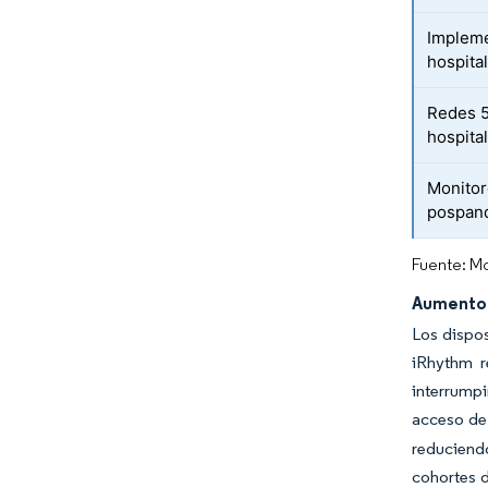
Impleme
hospita
Redes 5
hospita
Monitor
pospan
Fuente: Mo
Aumento e
Los dispos
iRhythm r
interrumpi
acceso de
reduciendo
cohortes 