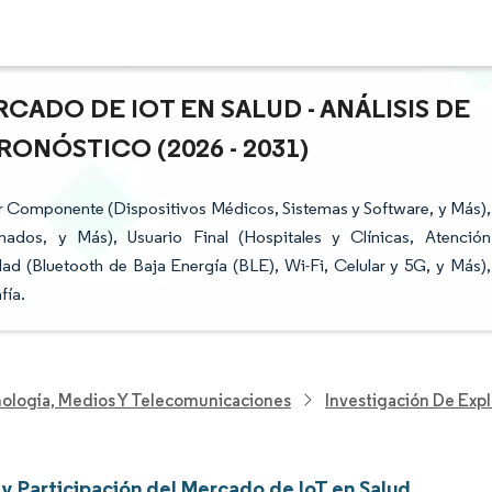
CADO DE IOT EN SALUD - ANÁLISIS DE
ONÓSTICO (2026 - 2031)
r Componente (Dispositivos Médicos, Sistemas y Software, y Más),
nados, y Más), Usuario Final (Hospitales y Clínicas, Atención
ad (Bluetooth de Baja Energía (BLE), Wi-Fi, Celular y 5G, y Más),
fía.
nología, Medios Y Telecomunicaciones
Investigación De Exp
y Participación del Mercado de IoT en Salud