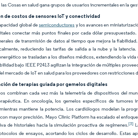
e las Cosas en salud gana grupos de usuarios incrementales en la ge
n de costos de sensores IoT y conectividad
apacidad global de
semiconductores
y los avances en miniaturizaci
itales conectar más puntos finales por cada dólar presupuestado.
erales de transmisión de datos al tiempo que mejora la fiabilidad
calmente, reduciendo las tarifas de salida a la nube y la latencia
ergético se trasladan a los diseños médicos, extendiendo la vida út
bilidad bajo IEEE P2413 agilizan la integración de múltiples provee
del mercado de IoT en salud para los proveedores con restricciones d
ción de terapias guiada por gemelos digitales
os combinan cada vez más la telemetría de dispositivos del mundo
terapéutica. En oncología, los gemelos específicos de tumores i
 mientras mantiene la potencia. Los cardiólogos modelan la prog
 con mayor precisión. Mayo Clinic Platform ha escalado el enfoque
[3]
iva de historiales hacia la simulación proactiva de regímenes.
La
otocolos de ensayos, acortando los ciclos de desarrollo. Estas a