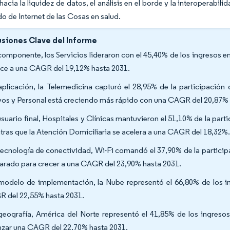
 hacia la liquidez de datos, el análisis en el borde y la interoperabi
o de Internet de las Cosas en salud.
siones Clave del Informe
componente, los Servicios lideraron con el 45,40% de los ingresos 
ce a una CAGR del 19,12% hasta 2031.
aplicación, la Telemedicina capturó el 28,95% de la participación
vos y Personal está creciendo más rápido con una CAGR del 20,87% 
usuario final, Hospitales y Clínicas mantuvieron el 51,10% de la par
tras que la Atención Domiciliaria se acelera a una CAGR del 18,32%
tecnología de conectividad, Wi-Fi comandó el 37,90% de la particip
arado para crecer a una CAGR del 23,90% hasta 2031.
modelo de implementación, la Nube representó el 66,80% de los i
 del 22,55% hasta 2031.
geografía, América del Norte representó el 41,85% de los ingreso
nzar una CAGR del 22,70% hasta 2031.