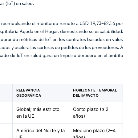
s (IoT) en salud.
 reembolsando el monitoreo remoto a USD 19,73–82,16 por
pitalaria Aguda en el Hogar, demostrando su escalabilidad.
porando métricas de IoT en los contratos basados en valor.
ctados y acelera las carteras de pedidos de los proveedores. A
rcado de IoT en salud gana un impulso duradero en el ámbito
RELEVANCIA
HORIZONTE TEMPORAL
GEOGRÁFICA
DEL IMPACTO
Global; más estricto
Corto plazo (≤ 2
en la UE
años)
América del Norte y la
Mediano plazo (2–4
UE
años)