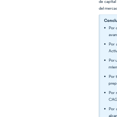
de capital
del mercad
Conclu
Por 
avan
Por 
Acti
Por 
mien
Por 
prep
Por 
CAGR
Por 
alca