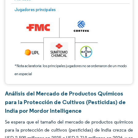
Imagen © Mordor Intelligence. El uso requiere atribución según CC BY 4.0.
Jugadores principales
*Nota aclaratoria: los principales jugadores no se ordenaron de un modo
en especial
Análisis del Mercado de Productos Químicos
para la Protección de Cultivos (Pesticidas) de
India por Mordor Intelligence
Se espera que el tamaño del mercado de productos químicos
para la protección de cultivos (pesticidas) de India crezca de
USD 2.590 millones en 2025 a USD 2.710 millones en 2026, y se