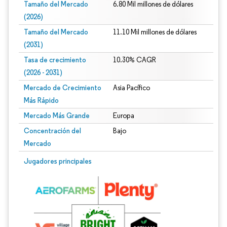
Tamaño del Mercado
6.80 Mil millones de dólares
(2026)
Tamaño del Mercado
11.10 Mil millones de dólares
(2031)
Tasa de crecimiento
10.30% CAGR
(2026 - 2031)
Mercado de Crecimiento
Asia Pacífico
Más Rápido
Mercado Más Grande
Europa
Concentración del
Bajo
Mercado
Imagen © Mordor Intelligence. El uso requiere atribución según CC BY 4.0.
Jugadores principales