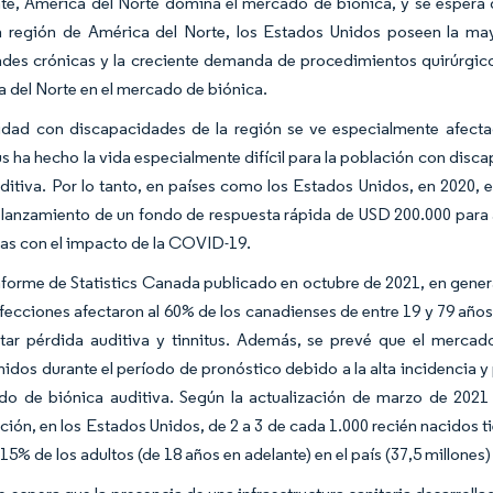
te, América del Norte domina el mercado de biónica, y se espera
a región de América del Norte, los Estados Unidos poseen la may
des crónicas y la creciente demanda de procedimientos quirúrgico
 del Norte en el mercado de biónica.
dad con discapacidades de la región se ve especialmente afecta
s ha hecho la vida especialmente difícil para la población con dis
uditiva. Por lo tanto, en países como los Estados Unidos, en 2020,
 lanzamiento de un fondo de respuesta rápida de USD 200.000 para
as con el impacto de la COVID-19.
nforme de Statistics Canada publicado en octubre de 2021, en genera
ecciones afectaron al 60% de los canadienses de entre 19 y 79 año
tar pérdida auditiva y tinnitus. Además, se prevé que el merca
idos durante el período de pronóstico debido a la alta incidencia y 
do de biónica auditiva. Según la actualización de marzo de 2021 
ón, en los Estados Unidos, de 2 a 3 de cada 1.000 recién nacidos t
l 15% de los adultos (de 18 años en adelante) en el país (37,5 millone