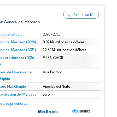
Participación
ón General del Mercado
odo de Estudio
2020 - 2031
ño del Mercado (2026)
8.02 Mil millones de dólares
ño del Mercado (2031)
12.62 Mil millones de dólares
 de crecimiento (2026 -
9.48% CAGR
)
ado de Crecimiento
Asia-Pacífico
n según CC BY 4.0.
Rápido
ado Más Grande
América del Norte
entración del Mercado
Bajo
n © Mordor Intelligence. El uso requiere atribución según CC BY 4.0.
dores principales