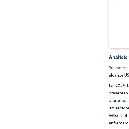
Análisis
Se espera 
alcance US
La COVID-
presentan 
a procedim
limitacion
Wilson et 
enfrentar