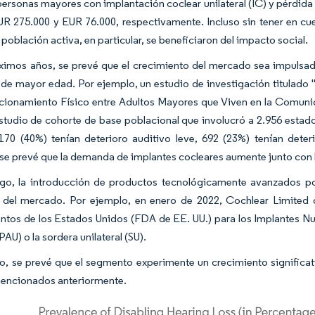
personas mayores con implantación coclear unilateral (IC) y pérdid
R 275.000 y EUR 76.000, respectivamente. Incluso sin tener en cuen
 población activa, en particular, se beneficiaron del impacto social.
ximos años, se prevé que el crecimiento del mercado sea impulsado 
de mayor edad. Por ejemplo, un estudio de investigación titulado 
ncionamiento Físico entre Adultos Mayores que Viven en la Comuni
studio de cohorte de base poblacional que involucró a 2.956 esta
.170 (40%) tenían deterioro auditivo leve, 692 (23%) tenían det
 se prevé que la demanda de implantes cocleares aumente junto con
go, la introducción de productos tecnológicamente avanzados por
 del mercado. Por ejemplo, en enero de 2022, Cochlear Limited 
os de los Estados Unidos (FDA de EE. UU.) para los Implantes Nucl
(PAU) o la sordera unilateral (SU).
to, se prevé que el segmento experimente un crecimiento significa
mencionados anteriormente.