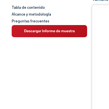
Tabla de contenido
Tamaño y cuota de mercado
Alcance y metodología
Preguntas frecuentes
Análisis de mercado
Tendencias e ideas
Panorama competitivo
Jugadores principales
Oportunidades y perspectivas
Desarrollos de la industria