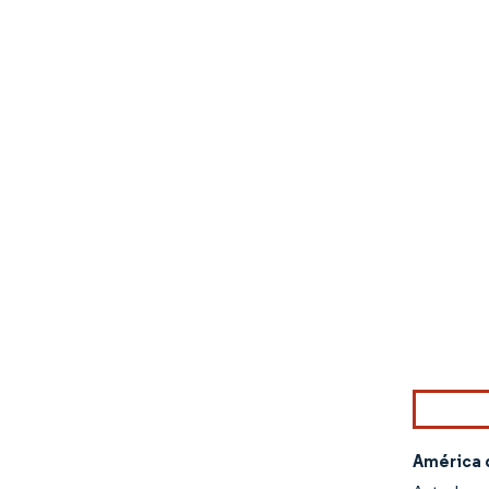
Imagen © Mo
América 