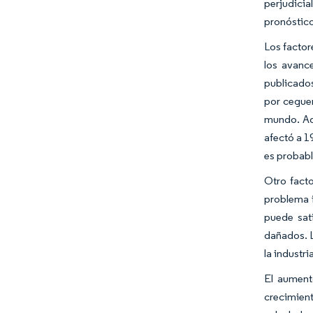
perjudicia
pronóstico
Los factor
los avanc
publicados
por ceguer
mundo. Ad
afectó a 1
es probabl
Otro facto
problema 
puede sat
dañados. L
la industri
El aument
crecimien