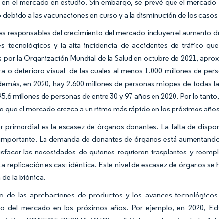
l en el mercado en estudio. Sin embargo, se prevé que el mercado 
 debido a las vacunaciones en curso y a la disminución de los caso
es responsables del crecimiento del mercado incluyen el aumento de
es tecnológicos y la alta incidencia de accidentes de tráfico q
 por la Organización Mundial de la Salud en octubre de 2021, apro
a o deterioro visual, de las cuales al menos 1.000 millones de per
emás, en 2020, hay 2.600 millones de personas miopes de todas la
95,6 millones de personas de entre 30 y 97 años en 2020. Por lo tanto
e que el mercado crezca a un ritmo más rápido en los próximos años
r primordial es la escasez de órganos donantes. La falta de dispon
importante. La demanda de donantes de órganos está aumentando y 
isfacer las necesidades de quienes requieren trasplantes y reemp
a replicación es casi idéntica. Este nivel de escasez de órganos se 
a de la biónica.
o de las aprobaciones de productos y los avances tecnológicos e
to del mercado en los próximos años. Por ejemplo, en 2020, E