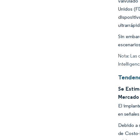
valvulado
Unidos (FD
dispositiv
ultrarrápi
Sin embarg
escenarios
Nota: Las 
Intelligen
Tendenc
Se Estim
Mercado 
El implant
en señales
Debido a s
de Costo-