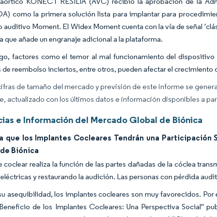
 aórtico KONECT RESILIA (AVC) recibió la aprobación de la Ad
A) como la primera solución lista para implantar para procedimie
o auditivo Moment. El Widex Moment cuenta con la vía de señal 'clá
da que añade un engranaje adicional a la plataforma.
o, factores como el temor al mal funcionamiento del dispositivo y
 de reembolso inciertos, entre otros, pueden afectar el crecimiento
cifras de tamaño del mercado y previsión de este informe se gener
ce, actualizado con los últimos datos e información disponibles a par
ias e Información del Mercado Global de Biónica
a que los Implantes Cocleares Tendrán una Participación S
de Biónica
e coclear realiza la función de las partes dañadas de la cóclea trans
 eléctricas y restaurando la audición. Las personas con pérdida auditi
u asequibilidad, los implantes cocleares son muy favorecidos. Por e
Beneficio de los Implantes Cocleares: Una Perspectiva Social" p