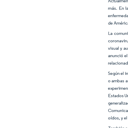
Actualmen
más. En l
enfermeda
de América
La comuni
coronaviru
visual y a
anunció el
relacionad
Según el i
o ambas af
experimen
Estados Un
generaliza
Comunicaci
oídos, y e