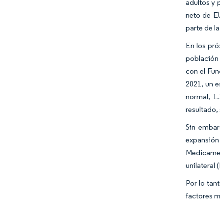
adultos y 
neto de EU
parte de la
En los pró
población 
con el Fu
2021, un e
normal, 1
resultado,
Sin embar
expansión
Medicament
unilateral 
Por lo tan
factores 