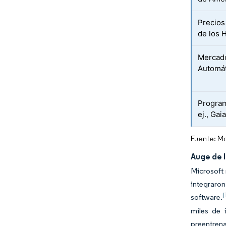
Precios
de los 
Mercado
Automát
Program
ej., Gai
Fuente: Mo
Auge de 
Microsoft 
integraro
[
software.
miles de 
preentren