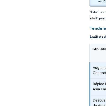
en 2
Nota: Las 
Intelligen
Tendenc
Análisis 
IMPULSO
Auge de
Generat
Rápida 
Asia E
Descuen
de Amen