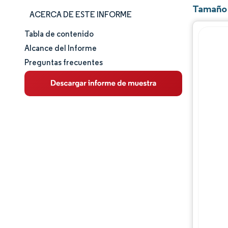
Tamaño 
ACERCA DE ESTE INFORME
Tabla de contenido
Tamaño y cuota de mercado
Alcance del Informe
Preguntas frecuentes
Análisis de mercado
Tendencias e ideas
Análisis de segmentos
Análisis geográfico
Panorama competitivo
Jugadores principales
Desarrollos de la industria