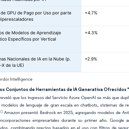
 de GPU de Pago por Uso por parte
+4.7%
Hiperescaladores
s de Modelos de Aprendizaje
+4.3%
ico Específicos por Vertical
as Nacionales de IA en la Nube (p.
+2.9%
a-X de la UE)
rdor Intelligence
los Conjuntos de Herramientas de IA Generativa Ofrecidos 
reveló que los ingresos del Servicio Azure OpenAI se más que dupli
n modelos de lenguaje de gran escala en chatbots, sistemas de re
1]
Amazon presentó Bedrock en 2025, agregando modelos de Anthro
incorporaciones empresariales durante su primer año. Google 
ados, combinando precios basados en el uso con filtros de segu