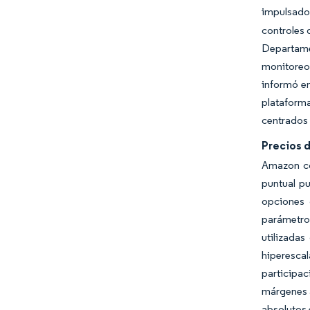
impulsado
controles 
Departame
monitoreo 
informó en
plataform
centrados 
Precios 
Amazon co
puntual pu
opciones 
parámetro
utilizada
hiperescal
participa
márgenes a
absolutos 