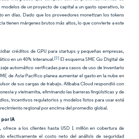
e modelos de un proyecto de capital a un gasto operativo, lo
o en días. Dado que los proveedores monetizan los tokens
ncia tienen márgenes brutos más altos, lo que convierte a este
bsidiar créditos de GPU para startups y pequeñas empresas,
[2]
tico en un 40% interanual.
El esquema SME Go Digital de
izaje automático verificadas para casos de uso de inventario
ME de Asia-Pacífico planea aumentar el gasto en la nube en
ulsor de sus cargas de trabajo. Alibaba Cloud respondió con
nesia y vietnamita, eliminando las barreras lingüísticas y de
os, incentivos regulatorios y modelos listos para usar está
ecimiento regional por encima del promedio global.
por IA
ofrece a los clientes hasta USD 1 millón en cobertura de
o efectivamente el costo neto del análisis de seguridad