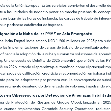
cia de la Unión Europea. Estos servicios convierten el desarrollo d
te a las unidades de negocio poner en marcha pruebas de concept
 en lugar de las horas de instancia, las cargas de trabajo de infere
n un poderoso catalizador de ingresos.
igración a la Nube de las PYME en Asia Emergente
ma India Digital India asignó USD 1.200 millones en 2025 para su
 las implementaciones de cargas de trabajo de aprendizaje automá
ofinancia la adopción de la nube y suministra soluciones de aprend
g. Una encuesta de Deloitte de 2025 encontró que el 68% de las PY
% en 2026, citando el aprendizaje automático como el principal imp
calizados de calificación crediticia y recomendación en bahasa indo
to para los adoptantes por primera vez. La convergencia de subsidi
un segmento desatendido del mercado de volumen, impulsando el cr
os en Ciberseguros por Detección de Amenazas Habilitada 
ma de Protección de Riesgos de Google Cloud, lanzado en 2025, 
ro cuando implementan Chronicle Security Operations, reduciend