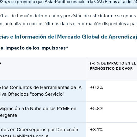
025, y se proyecta que Asia-Pacífico escale a la CAGR más alta del 
cifras de tamaño del mercado y previsión de este informe se gener
ce, actualizado con los últimos datos e información disponibles a par
ias e Información del Mercado Global de Aprendiza
del Impacto de los Impulsores
*
R
(~) % DE IMPACTO EN EL
PRONÓSTICO DE CAGR
 los Conjuntos de Herramientas de IA
+6.2%
iva Ofrecidos "como Servicio"
Migración a la Nube de las PYME en
+5.8%
mergente
tos en Ciberseguros por Detección
+3.1%
azas Habilitada por IA