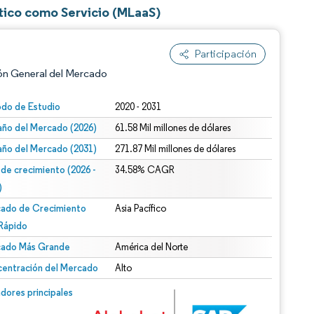
tico como Servicio (MLaaS)
Participación
ón General del Mercado
odo de Estudio
2020 - 2031
ño del Mercado (2026)
61.58 Mil millones de dólares
ño del Mercado (2031)
271.87 Mil millones de dólares
 de crecimiento (2026 -
34.58% CAGR
)
ado de Crecimiento
Asia Pacífico
n según CC BY 4.0.
Rápido
ado Más Grande
América del Norte
entración del Mercado
Alto
n © Mordor Intelligence. El uso requiere atribución según CC BY 4.0.
dores principales