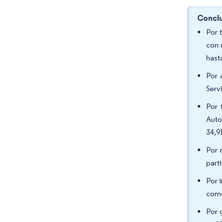
Conclu
Por 
con 
hast
Por 
Serv
Por 
Auto
34,9
Por 
part
Por 
como
Por 