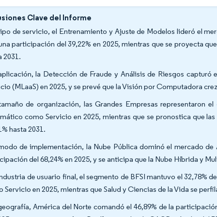
siones Clave del Informe
tipo de servicio, el Entrenamiento y Ajuste de Modelos lideró el 
una participación del 39,22% en 2025, mientras que se proyecta 
a 2031.
aplicación, la Detección de Fraude y Análisis de Riesgos captur
icio (MLaaS) en 2025, y se prevé que la Visión por Computadora cr
tamaño de organización, las Grandes Empresas representaron el 
mático como Servicio en 2025, mientras que se pronostica que l
1% hasta 2031.
modo de implementación, la Nube Pública dominó el mercado de 
icipación del 68,24% en 2025, y se anticipa que la Nube Híbrida y M
industria de usuario final, el segmento de BFSI mantuvo el 32,78% 
 Servicio en 2025, mientras que Salud y Ciencias de la Vida se perf
geografía, América del Norte comandó el 46,89% de la participaci