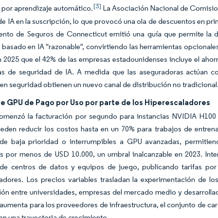
[3]
 por aprendizaje automático.
La Asociación Nacional de Comisio
de IA en la suscripción, lo que provocó una ola de descuentos en p
nto de Seguros de Connecticut emitió una guía que permite la d
basado en IA "razonable", convirtiendo las herramientas opcionale
 2025 que el 42% de las empresas estadounidenses incluye el ahorro
as de seguridad de IA. A medida que las aseguradoras actúan
en seguridad obtienen un nuevo canal de distribución no tradicional
de GPU de Pago por Uso por parte de los Hiperescaladores
menzó la facturación por segundo para instancias NVIDIA H100 e
eden reducir los costos hasta en un 70% para trabajos de entrena
de baja prioridad o interrumpibles a GPU avanzadas, permitiend
s por menos de USD 10.000, un umbral inalcanzable en 2023. Int
s de centros de datos y equipos de juego, publicando tarifas po
adores. Los precios variables trasladan la experimentación de lo
ción entre universidades, empresas del mercado medio y desarroll
umenta para los proveedores de infraestructura, el conjunto de ca
en una trayectoria de crecimiento.