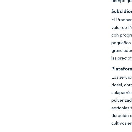
tiempo que
Subsidio
El Pradhan
valor de I
con progra
pequeños a
granulados
las precipi
Platafor
Los servic
dosel, cor
solapamien
pulveriza
agrícolas 
duración d
cultivos e