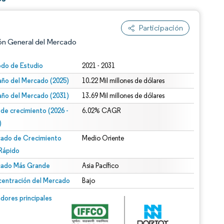
Participación
ón General del Mercado
odo de Estudio
2021 - 2031
ño del Mercado (2025)
10.22 Mil millones de dólares
ño del Mercado (2031)
13.69 Mil millones de dólares
 de crecimiento (2026 -
6.02% CAGR
)
ado de Crecimiento
Medio Oriente
n según CC BY 4.0.
Rápido
ado Más Grande
Asia Pacífico
entración del Mercado
Bajo
n © Mordor Intelligence. El uso requiere atribución según CC BY 4.0.
dores principales