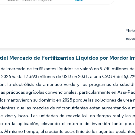
*Nota
espec
 del Mercado de Fertilizantes Líquidos por Mordor In
del mercado de fertilizantes líquidos se valoró en 9.740 millones 
2026 hasta 13.690 millones de USD en 2031, a una CAGR del 6,02% d
ión, la electrólisis de amonaco verde y los programas de subsid
 las prácticas agrícolas convencionales, particularmente en Asia-Pací
os mantuvieron su dominio en 2025 porque las soluciones de urea-ni
mientras que las mezclas de micronutrientes están aumentando a m
de zinc y boro. Las unidades de mezcla IoT en tiempo real y las 
io en la aplicación, elevando el retorno de inversión tanto pa
ra. Al mismo tiempo, el creciente escrutinio de los agentes quelantes 