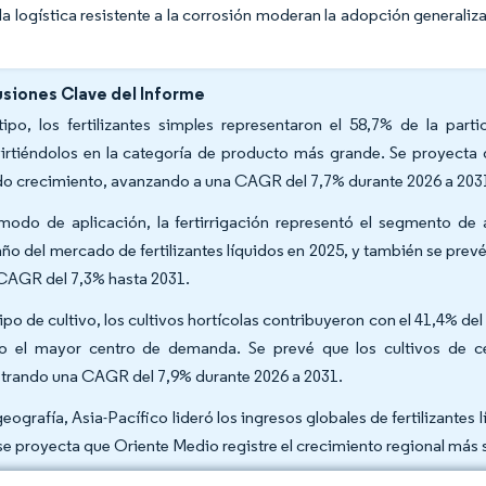
 la logística resistente a la corrosión moderan la adopción generali
siones Clave del Informe
tipo, los fertilizantes simples representaron el 58,7% de la part
irtiéndolos en la categoría de producto más grande. Se proyecta 
do crecimiento, avanzando a una CAGR del 7,7% durante 2026 a 203
modo de aplicación, la fertirrigación representó el segmento de
ño del mercado de fertilizantes líquidos en 2025, y también se prev
CAGR del 7,3% hasta 2031.
tipo de cultivo, los cultivos hortícolas contribuyeron con el 41,4% d
 el mayor centro de demanda. Se prevé que los cultivos de cé
strando una CAGR del 7,9% durante 2026 a 2031.
geografía, Asia-Pacífico lideró los ingresos globales de fertilizantes
se proyecta que Oriente Medio registre el crecimiento regional más