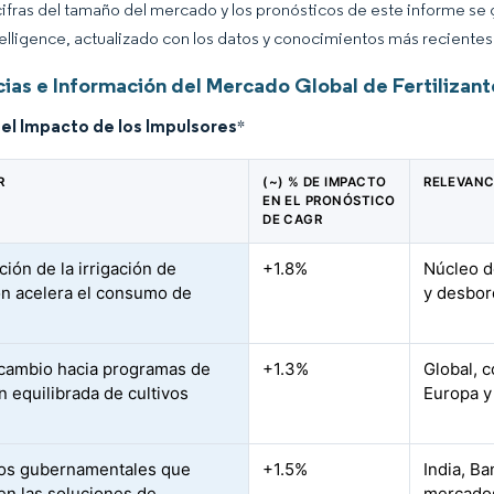
cifras del tamaño del mercado y los pronósticos de este informe se
elligence, actualizado con los datos y conocimientos más recientes 
ias e Información del Mercado Global de Fertilizant
del Impacto de los Impulsores
*
R
(~) % DE IMPACTO
RELEVANC
EN EL PRONÓSTICO
DE CAGR
ión de la irrigación de
+1.8%
Núcleo d
ón acelera el consumo de
y desbor
s
cambio hacia programas de
+1.3%
Global, 
n equilibrada de cultivos
Europa y
os gubernamentales que
+1.5%
India, Ba
en las soluciones de
mercados