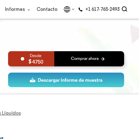
Informes
Contacto
+1 617-765-2493
4750
s Líquidos
os