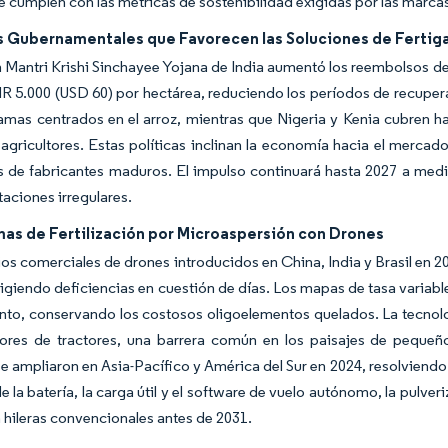
 cumplen con las métricas de sostenibilidad exigidas por las marca
s Gubernamentales que Favorecen las Soluciones de Fertig
 Mantri Krishi Sinchayee Yojana de India aumentó los reembolsos de 
NR 5.000 (USD 60) por hectárea, reduciendo los períodos de recupe
mas centrados en el arroz, mientras que Nigeria y Kenia cubren has
gricultores. Estas políticas inclinan la economía hacia el mercado
 de fabricantes maduros. El impulso continuará hasta 2027 a medi
taciones irregulares.
mas de Fertilización por Microaspersión con Drones
ios comerciales de drones introducidos en China, India y Brasil en 2
rigiendo deficiencias en cuestión de días. Los mapas de tasa variab
to, conservando los costosos oligoelementos quelados. La tecnolo
dores de tractores, una barrera común en los paisajes de pequeño
se ampliaron en Asia-Pacífico y América del Sur en 2024, resolviendo
e la batería, la carga útil y el software de vuelo autónomo, la pulveri
n hileras convencionales antes de 2031.