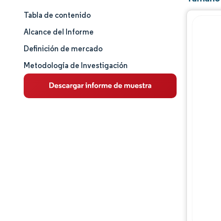
Tabla de contenido
Tamaño y cuota de mercado
Alcance del Informe
Análisis de mercado
Definición de mercado
Metodología de Investigación
Tendencias e ideas
Análisis de segmentos
Análisis geográfico
Panorama competitivo
Jugadores principales
Desarrollos de la industria