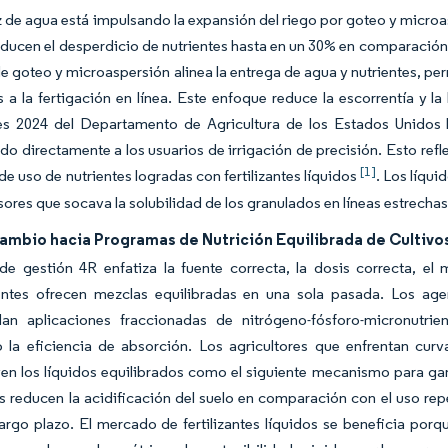
 de agua está impulsando la expansión del riego por goteo y microas
educen el desperdicio de nutrientes hasta en un 30% en comparación 
e goteo y microaspersión alinea la entrega de agua y nutrientes, per
 a la fertigación en línea. Este enfoque reduce la escorrentía y l
ntes 2024 del Departamento de Agricultura de los Estados Unidos
do directamente a los usuarios de irrigación de precisión. Esto refl
[1]
 de uso de nutrientes logradas con fertilizantes líquidos
. Los líqu
sores que socava la solubilidad de los granulados en líneas estrecha
ambio hacia Programas de Nutrición Equilibrada de Cultivo
de gestión 4R enfatiza la fuente correcta, la dosis correcta, el
ientes ofrecen mezclas equilibradas en una sola pasada. Los ag
an aplicaciones fraccionadas de nitrógeno-fósforo-micronutrien
 la eficiencia de absorción. Los agricultores que enfrentan cu
 ven los líquidos equilibrados como el siguiente mecanismo para 
os reducen la acidificación del suelo en comparación con el uso re
argo plazo. El mercado de fertilizantes líquidos se beneficia po