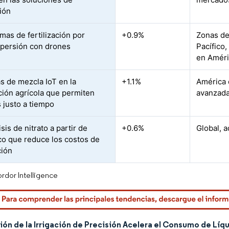
ción
mas de fertilización por
+0.9%
Zonas de
persión con drones
Pacífico,
en Améri
s de mezcla IoT en la
+1.1%
América 
ción agrícola que permiten
avanzada
 justo a tiempo
isis de nitrato a partir de
+0.6%
Global, 
o que reduce los costos de
ción
rdor Intelligence
ón de la Irrigación de Precisión Acelera el Consumo de Líq