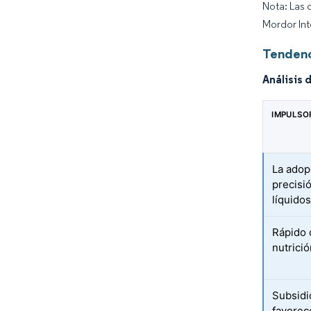
Nota: Las 
Mordor Int
Tendenc
Análisis 
IMPULSO
La adopc
precisi
líquido
Rápido 
nutrició
Subsidi
favorec