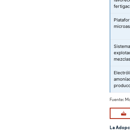
fertiga
Platafor
microas
Sistema
explota
mezclas
Electról
amoníac
produc
Fuente: Mo
La Adopci