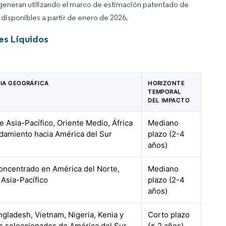
 generan utilizando el marco de estimación patentado de
disponibles a partir de enero de 2026.
es Líquidos
IA GEOGRÁFICA
HORIZONTE
TEMPORAL
DEL IMPACTO
e Asia-Pacífico, Oriente Medio, África
Mediano
damiento hacia América del Sur
plazo (2-4
años)
concentrado en América del Norte,
Mediano
 Asia-Pacífico
plazo (2-4
años)
ngladesh, Vietnam, Nigeria, Kenia y
Corto plazo
 seleccionados de América del Sur
(≤ 2 años)