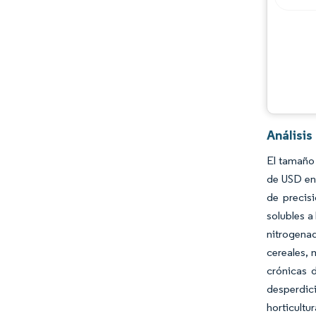
Análisis
El tamaño 
de USD en 
de precis
solubles a
nitrogenad
cereales, 
crónicas 
desperdic
horticultu