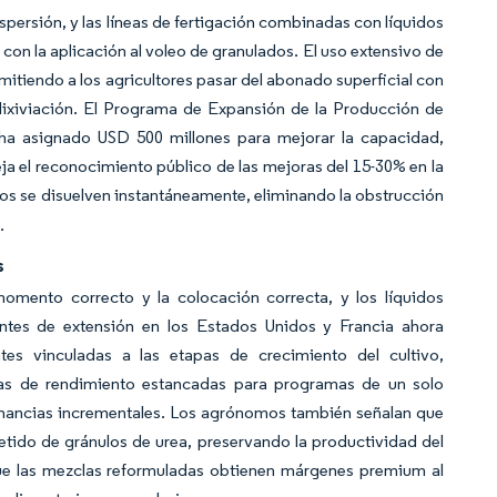
persión, y las líneas de fertigación combinadas con líquidos
con la aplicación al voleo de granulados. El uso extensivo de
mitiendo a los agricultores pasar del abonado superficial con
a lixiviación. El Programa de Expansión de la Producción de
 ha asignado USD 500 millones para mejorar la capacidad,
eja el reconocimiento público de las mejoras del 15-30% en la
idos se disuelven instantáneamente, eliminando la obstrucción
s.
s
 momento correcto y la colocación correcta, y los líquidos
entes de extensión en los Estados Unidos y Francia ahora
tes vinculadas a las etapas de crecimiento del cultivo,
rvas de rendimiento estancadas para programas de un solo
ganancias incrementales. Los agrónomos también señalan que
petido de gránulos de urea, preservando la productividad del
rque las mezclas reformuladas obtienen márgenes premium al