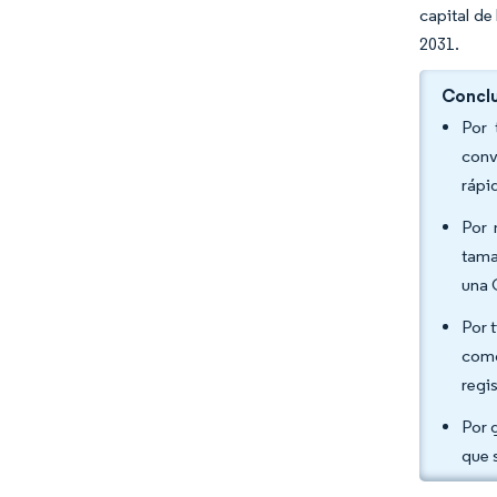
capital de
2031.
Conclu
Por 
conv
rápi
Por 
tama
una 
Por 
como
regi
Por 
que 