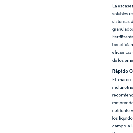
La escasez
solubles r
sistemas d
granulados
Fertiliza
benefician
eficiencia
de los emi
Rápido C
El marco 
multinutr
recomiend
mejorando
nutriente
los líquid
campo a l