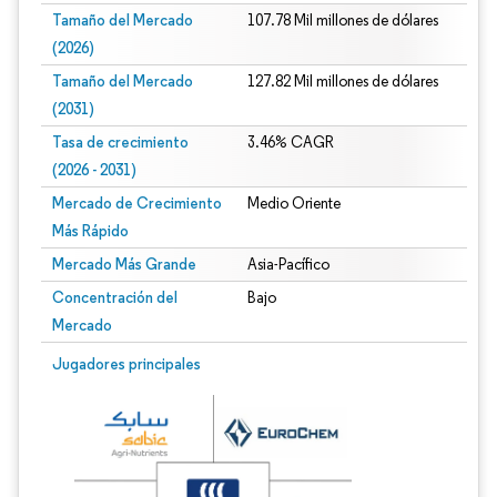
Tamaño del Mercado
107.78 Mil millones de dólares
(2026)
Tamaño del Mercado
127.82 Mil millones de dólares
(2031)
Tasa de crecimiento
3.46% CAGR
(2026 - 2031)
Mercado de Crecimiento
Medio Oriente
Más Rápido
Mercado Más Grande
Asia-Pacífico
Concentración del
Bajo
Mercado
Imagen © Mordor Intelligence. El uso requiere atribución según CC BY 4.0.
Jugadores principales