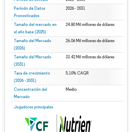
Período de Datos
2026 - 2031
Pronosticados
Tamaño del mercado en
24.80 Mil millones de dólares
el año base (2025)
Tamaño del Mercado
26.06 Mil millones de dólares
(2026)
Tamaño del Mercado
33.42 Mil millones de dólares
(2031)
Tasa de crecimiento
5.10% CAGR
(2026 - 2031)
Concentración del
Medio
Mercado
Imagen © Mordor Intelligence. El uso requiere atribución según CC BY 4.0.
Jugadores principales