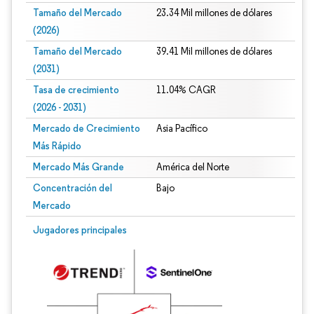
Tamaño del Mercado
23.34 Mil millones de dólares
(2026)
Tamaño del Mercado
39.41 Mil millones de dólares
(2031)
Tasa de crecimiento
11.04% CAGR
(2026 - 2031)
Mercado de Crecimiento
Asia Pacífico
Más Rápido
Mercado Más Grande
América del Norte
Concentración del
Bajo
Mercado
Imagen © Mordor Intelligence. El uso requiere atribución según CC BY 4.0.
Jugadores principales