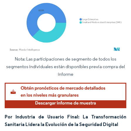
Nota: Las participaciones de segmento de todos los
Imagen © Mordor Intelligence. El uso requiere atribución según CC BY 4.0.
segmentos individuales están disponibles previa compra del
informe
Por Industria de Usuario Final: La Transformación
Sanitaria Lidera la Evolución de la Seguridad Digital