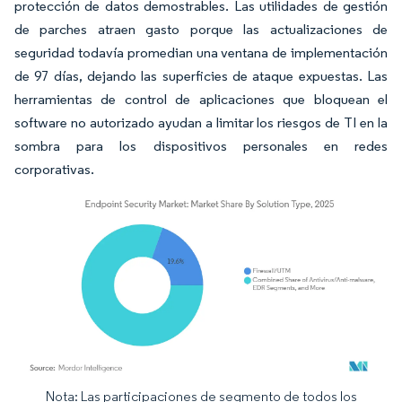
protección de datos demostrables. Las utilidades de gestión
de parches atraen gasto porque las actualizaciones de
seguridad todavía promedian una ventana de implementación
de 97 días, dejando las superficies de ataque expuestas. Las
herramientas de control de aplicaciones que bloquean el
software no autorizado ayudan a limitar los riesgos de TI en la
sombra para los dispositivos personales en redes
corporativas.
Nota: Las participaciones de segmento de todos los
Imagen © Mordor Intelligence. El uso requiere atribución según CC BY 4.0.