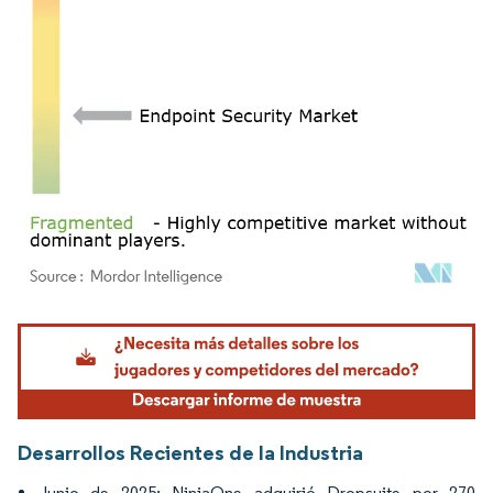
Imagen © Mordor Intelligence. El uso requiere atribución según CC BY 4.0.
Desarrollos Recientes de la Industria
Junio de 2025: NinjaOne adquirió Dropsuite por 270