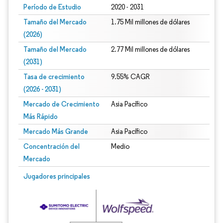
Período de Estudio
2020 - 2031
Tamaño del Mercado
1.75 Mil millones de dólares
(2026)
Tamaño del Mercado
2.77 Mil millones de dólares
(2031)
Tasa de crecimiento
9.55% CAGR
(2026 - 2031)
Mercado de Crecimiento
Asia Pacífico
Más Rápido
Mercado Más Grande
Asia Pacífico
Concentración del
Medio
Mercado
Imagen © Mordor Intelligence. El uso requiere atribución según CC BY 4.0.
Jugadores principales