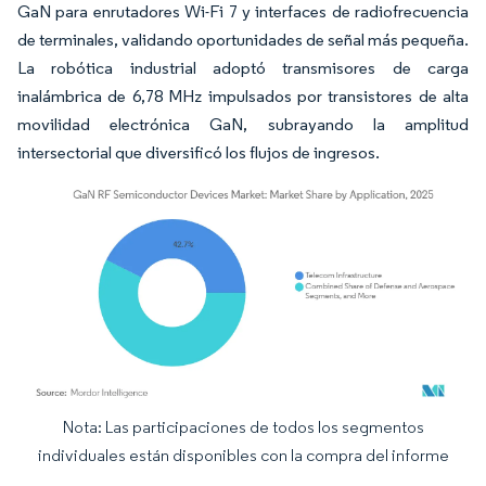
GaN para enrutadores Wi-Fi 7 y interfaces de radiofrecuencia
de terminales, validando oportunidades de señal más pequeña.
La robótica industrial adoptó transmisores de carga
inalámbrica de 6,78 MHz impulsados por transistores de alta
movilidad electrónica GaN, subrayando la amplitud
intersectorial que diversificó los flujos de ingresos.
Nota: Las participaciones de todos los segmentos
Imagen © Mordor Intelligence. El uso requiere atribución según CC BY 4.0.
individuales están disponibles con la compra del informe