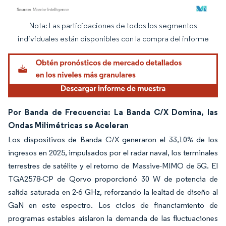
Nota: Las participaciones de todos los segmentos
Imagen © Mordor Intelligence. El uso requiere atribución según CC BY 4.0.
individuales están disponibles con la compra del informe
Por Banda de Frecuencia: La Banda C/X Domina, las
Ondas Milimétricas se Aceleran
Los dispositivos de Banda C/X generaron el 33,10% de los
ingresos en 2025, impulsados por el radar naval, los terminales
terrestres de satélite y el retorno de Massive-MIMO de 5G. El
TGA2578-CP de Qorvo proporcionó 30 W de potencia de
salida saturada en 2-6 GHz, reforzando la lealtad de diseño al
GaN en este espectro. Los ciclos de financiamiento de
programas estables aislaron la demanda de las fluctuaciones