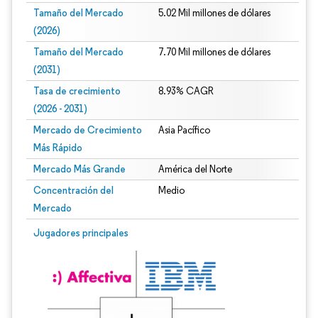
Tamaño del Mercado
5.02 Mil millones de dólares
(2026)
Tamaño del Mercado
7.70 Mil millones de dólares
(2031)
Tasa de crecimiento
8.93% CAGR
(2026 - 2031)
Mercado de Crecimiento
Asia Pacífico
Más Rápido
Mercado Más Grande
América del Norte
Concentración del
Medio
Mercado
Imagen © Mordor Intelligence. El uso requiere atribución según CC BY 4.0.
Jugadores principales