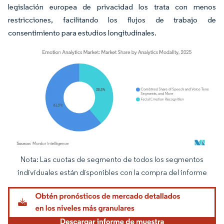
legislación europea de privacidad los trata con menos
restricciones, facilitando los flujos de trabajo de
consentimiento para estudios longitudinales.
Nota: Las cuotas de segmento de todos los segmentos
Imagen © Mordor Intelligence. El uso requiere atribución según CC BY 4.0.
individuales están disponibles con la compra del informe