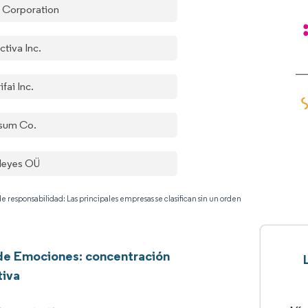
 Corporation
ctiva Inc.
ifai Inc.
sum Co.
leyes OÜ
e responsabilidad: Las principales empresas se clasifican sin un orden
 de Emociones: concentración
tiva