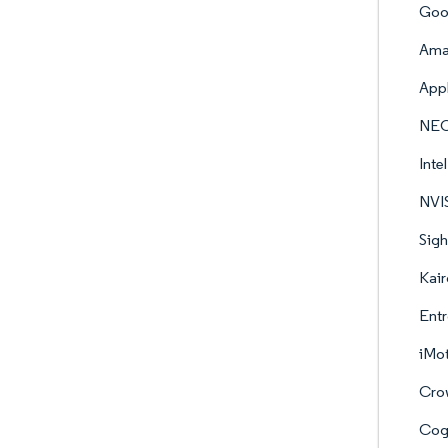
Goo
Amaz
Appl
NEC
Inte
NVI
Sig
Kair
Entr
iMot
Cro
Cog