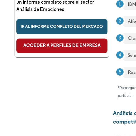
un informe completo sobre el sector
IBM
Análisis de Emociones
Affe
Clar
Sen
Rea
*Descargo d
particular
Análisis
competi