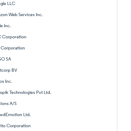
gle LLC
on Web Services Inc.
e Inc.
 Corporation
l Corporation
SO SA
htcorp BV
os Inc.
opik Technologies Pvt Ltd.
ions A/S
wdEmotion Ltd.
ito Corporation