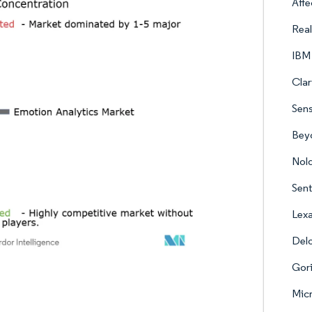
Affe
Rea
IBM
Clari
Sen
Bey
Nold
Sen
Lexa
Delo
Gori
Micr