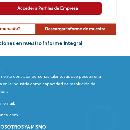
ciones en nuestro informe integral
ento contratar personas talentosas que posean una
a en la industria como capacidad de resolución de
ión.
n email.
gence.com
OSOTROS YA MISMO