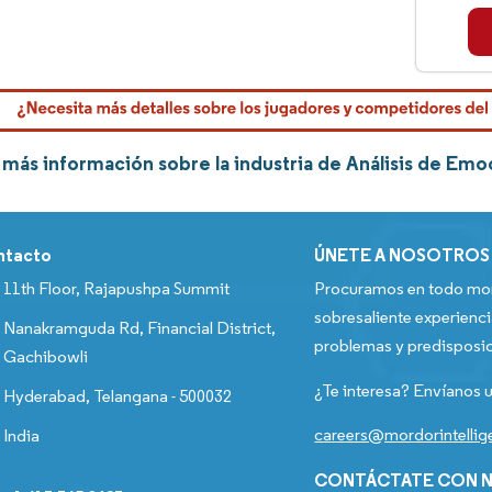
más información sobre la industria de Análisis de Emo
ntacto
ÚNETE A NOSOTROS
11th Floor, Rajapushpa Summit
Procuramos en todo mom
sobresaliente experienci
Nanakramguda Rd, Financial District,
problemas y predisposic
Gachibowli
¿Te interesa? Envíanos u
Hyderabad, Telangana - 500032
careers@mordorintelli
India
CONTÁCTATE CON N