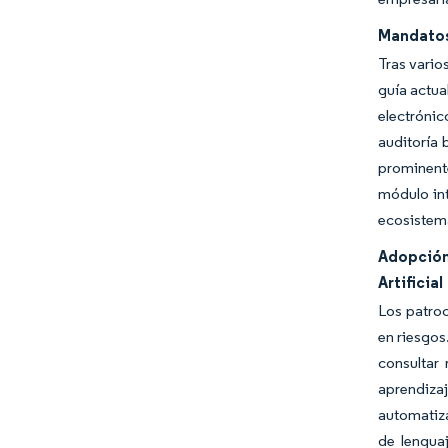
Mandatos
Tras vario
guía actua
electrónic
auditoría 
prominente
módulo int
ecosistema
Adopción
Artificial
Los patroc
en riesgos
consultar 
aprendizaj
automatiza
de lengua