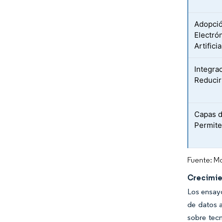
Adopció
Electró
Artificia
Integra
Reducir
Capas d
Permite
Fuente: Mo
Crecimie
Los ensayo
de datos a
sobre tecn