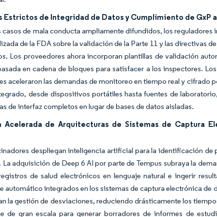
 Estrictos de Integridad de Datos y Cumplimiento de GxP a 
s casos de mala conducta ampliamente difundidos, los reguladores in
lizada de la FDA sobre la validación de la Parte 11 y las directivas 
os. Los proveedores ahora incorporan plantillas de validación auto
basada en cadena de bloques para satisfacer a los inspectores. Los
s aceleraron las demandas de monitoreo en tiempo real y cifrado p
egrado, desde dispositivos portátiles hasta fuentes de laboratorio,
s de interfaz completos en lugar de bases de datos aisladas.
 Acelerada de Arquitecturas de Sistemas de Captura Ele
inadores despliegan inteligencia artificial para la identificación d
. La adquisición de Deep 6 AI por parte de Tempus subraya la dema
registros de salud electrónicos en lenguaje natural e ingerir res
e automático integrados en los sistemas de captura electrónica de da
n la gestión de desviaciones, reduciendo drásticamente los tiempo
je de gran escala para generar borradores de informes de estudi