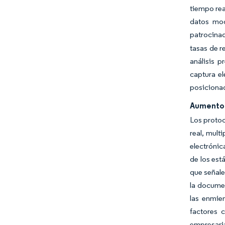
tiempo rea
datos mod
patrocinad
tasas de r
análisis p
captura el
posicionad
Aumento 
Los protoc
real, mult
electrónic
de los est
que señale
la documen
las enmie
factores 
empresaria