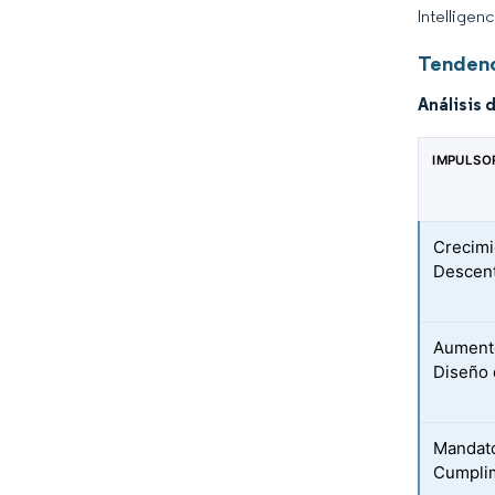
Intelligen
Tendenc
Análisis 
IMPULSO
Crecimi
Descent
Aumento
Diseño 
Mandato
Cumplim