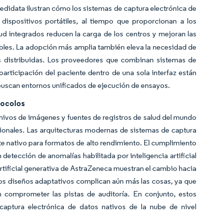
edidata ilustran cómo los sistemas de captura electrónica de
ispositivos portátiles, al tiempo que proporcionan a los
ud integrados reducen la carga de los centros y mejoran las
bles. La adopción más amplia también eleva la necesidad de
tes distribuidas. Los proveedores que combinan sistemas de
articipación del paciente dentro de una sola interfaz están
buscan entornos unificados de ejecución de ensayos.
tocolos
ivos de imágenes y fuentes de registros de salud del mundo
cionales. Las arquitecturas modernas de sistemas de captura
rte nativo para formatos de alto rendimiento. El cumplimiento
detección de anomalías habilitada por inteligencia artificial
 artificial generativa de AstraZeneca muestran el cambio hacia
os diseños adaptativos complican aún más las cosas, ya que
 comprometer las pistas de auditoría. En conjunto, estos
aptura electrónica de datos nativos de la nube de nivel