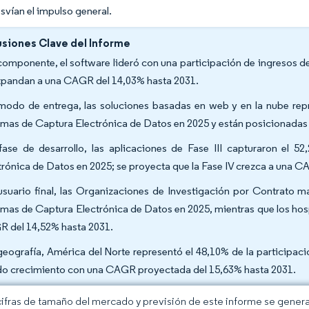
svían el impulso general.
siones Clave del Informe
componente, el software lideró con una participación de ingresos de
xpandan a una CAGR del 14,03% hasta 2031.
modo de entrega, las soluciones basadas en web y en la nube repr
emas de Captura Electrónica de Datos en 2025 y están posicionadas
fase de desarrollo, las aplicaciones de Fase III capturaron el
trónica de Datos en 2025; se proyecta que la Fase IV crezca a una C
usuario final, las Organizaciones de Investigación por Contrato 
emas de Captura Electrónica de Datos en 2025, mientras que los ho
 del 14,52% hasta 2031.
geografía, América del Norte representó el 48,10% de la participaci
do crecimiento con una CAGR proyectada del 15,63% hasta 2031.
cifras de tamaño del mercado y previsión de este informe se gener