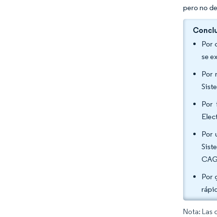
pero no de
Conclu
Por 
se e
Por 
Sist
Por 
Elec
Por 
Sist
CAGR
Por 
rápi
Nota: Las 