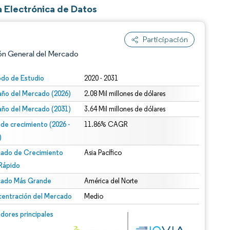
 Electrónica de Datos
Participación
ón General del Mercado
odo de Estudio
2020 - 2031
ño del Mercado (2026)
2.08 Mil millones de dólares
ño del Mercado (2031)
3.64 Mil millones de dólares
 de crecimiento (2026 -
11.86% CAGR
)
ado de Crecimiento
Asia Pacífico
n según CC BY 4.0.
Rápido
ado Más Grande
América del Norte
entración del Mercado
Medio
n © Mordor Intelligence. El uso requiere atribución según CC BY 4.0.
dores principales