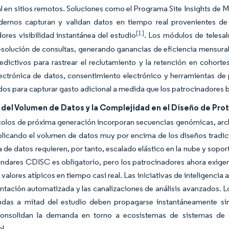
l en sitios remotos. Soluciones como el Programa Site Insights de M
ernos capturan y validan datos en tiempo real provenientes de d
[1]
ores visibilidad instantánea del estudio
. Los módulos de telesal
esolución de consultas, generando ganancias de eficiencia mensura
redictivos para rastrear el reclutamiento y la retención en cohor
ectrónica de datos, consentimiento electrónico y herramientas de p
os para capturar gasto adicional a medida que los patrocinadores 
del Volumen de Datos y la Complejidad en el Diseño de Pro
olos de próxima generación incorporan secuencias genómicas, arch
iplicando el volumen de datos muy por encima de los diseños tradi
a de datos requieren, por tanto, escalado elástico en la nube y sopo
ándares CDISC es obligatorio, pero los patrocinadores ahora exigen 
 valores atípicos en tiempo casi real. Las iniciativas de inteligencia
tación automatizada y las canalizaciones de análisis avanzados. L
ndas a mitad del estudio deben propagarse instantáneamente sin
consolidan la demanda en torno a ecosistemas de sistemas de c
l.