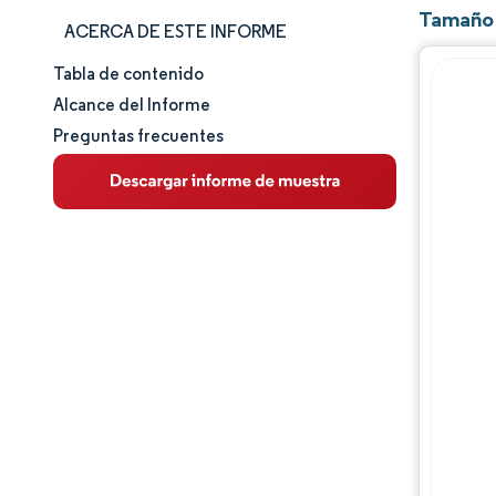
Tamaño 
ACERCA DE ESTE INFORME
Tabla de contenido
Tamaño y cuota de mercado
Alcance del Informe
Preguntas frecuentes
Análisis de mercado
Tendencias e ideas
Análisis de segmentos
Análisis geográfico
Panorama competitivo
Jugadores principales
Desarrollos de la industria