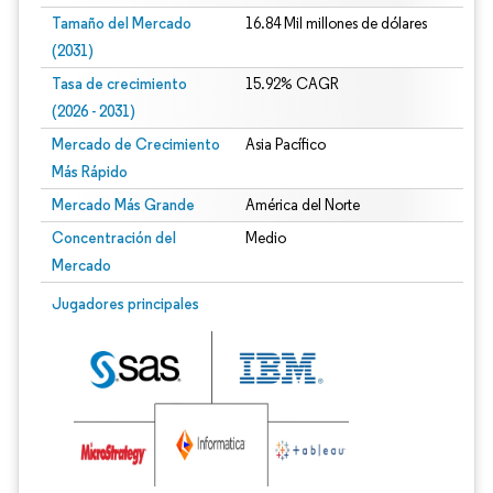
Tamaño del Mercado
16.84 Mil millones de dólares
(2031)
Tasa de crecimiento
15.92% CAGR
(2026 - 2031)
Mercado de Crecimiento
Asia Pacífico
Más Rápido
Mercado Más Grande
América del Norte
Concentración del
Medio
Mercado
Imagen © Mordor Intelligence. El uso requiere atribución según CC BY 4.0.
Jugadores principales