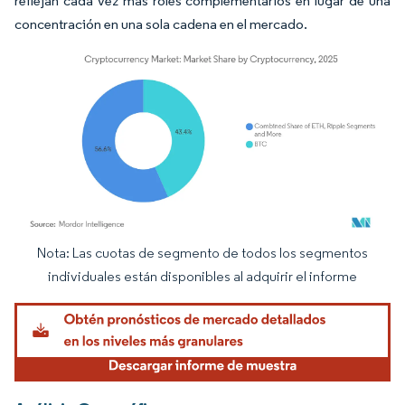
reflejan cada vez más roles complementarios en lugar de una
concentración en una sola cadena en el mercado.
Nota: Las cuotas de segmento de todos los segmentos
Imagen © Mordor Intelligence. El uso requiere atribución según CC BY 4.0.
individuales están disponibles al adquirir el informe