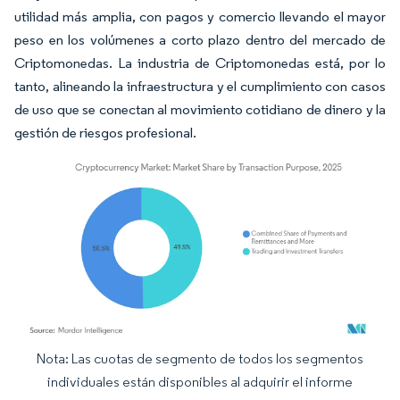
utilidad más amplia, con pagos y comercio llevando el mayor
peso en los volúmenes a corto plazo dentro del mercado de
Criptomonedas. La industria de Criptomonedas está, por lo
tanto, alineando la infraestructura y el cumplimiento con casos
de uso que se conectan al movimiento cotidiano de dinero y la
gestión de riesgos profesional.
Nota: Las cuotas de segmento de todos los segmentos
Imagen © Mordor Intelligence. El uso requiere atribución según CC BY 4.0.
individuales están disponibles al adquirir el informe