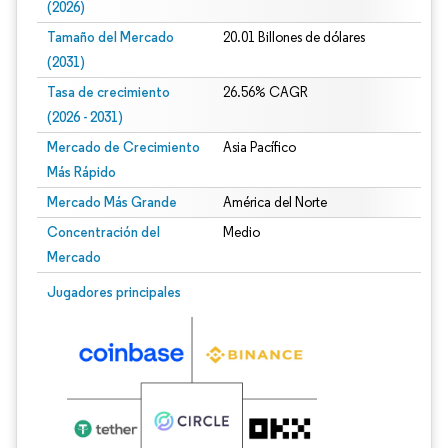
(2026)
Tamaño del Mercado
20.01 Billones de dólares
(2031)
Tasa de crecimiento
26.56% CAGR
(2026 - 2031)
Mercado de Crecimiento
Asia Pacífico
Más Rápido
Mercado Más Grande
América del Norte
Concentración del
Medio
Mercado
Imagen © Mordor Intelligence. El uso requiere atribución según CC BY 4.0.
Jugadores principales