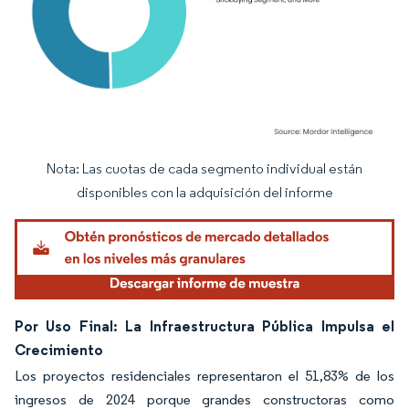
Nota: Las cuotas de cada segmento individual están
Imagen © Mordor Intelligence. El uso requiere atribución según CC BY 4.0.
disponibles con la adquisición del informe
Por Uso Final: La Infraestructura Pública Impulsa el
Crecimiento
Los proyectos residenciales representaron el 51,83% de los
ingresos de 2024 porque grandes constructoras como