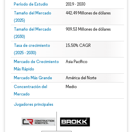
Período de Estudio
2019 - 2030
Tamaño del Mercado
442.49 Millones de dólares
(2025)
Tamaño del Mercado
909.53 Millones de dólares
(2030)
Tasa de crecimiento
15.50% CAGR
(2025 - 2030)
Mercado de Crecimiento
Asia Pacífico
Más Rápido
Mercado Más Grande
América del Norte
Concentración del
Medio
Mercado
Imagen © Mordor Intelligence. El uso requiere atribución según CC BY 4.0.
Jugadores principales