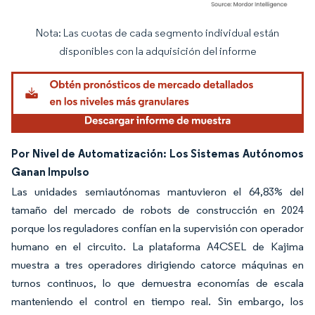
Nota: Las cuotas de cada segmento individual están
Imagen © Mordor Intelligence. El uso requiere atribución según CC BY 4.0.
disponibles con la adquisición del informe
Por Nivel de Automatización: Los Sistemas Autónomos
Ganan Impulso
Las unidades semiautónomas mantuvieron el 64,83% del
tamaño del mercado de robots de construcción en 2024
porque los reguladores confían en la supervisión con operador
humano en el circuito. La plataforma A4CSEL de Kajima
muestra a tres operadores dirigiendo catorce máquinas en
turnos continuos, lo que demuestra economías de escala
manteniendo el control en tiempo real. Sin embargo, los