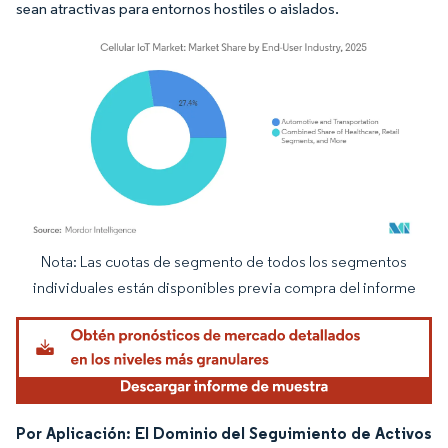
sean atractivas para entornos hostiles o aislados.
Nota: Las cuotas de segmento de todos los segmentos
Imagen © Mordor Intelligence. El uso requiere atribución según CC BY 4.0.
individuales están disponibles previa compra del informe
Por Aplicación: El Dominio del Seguimiento de Activos