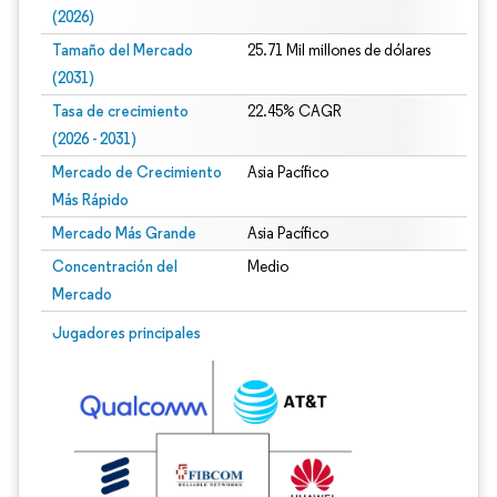
(2026)
Tamaño del Mercado
25.71 Mil millones de dólares
(2031)
Tasa de crecimiento
22.45% CAGR
(2026 - 2031)
Mercado de Crecimiento
Asia Pacífico
Más Rápido
Mercado Más Grande
Asia Pacífico
Concentración del
Medio
Mercado
Imagen © Mordor Intelligence. El uso requiere atribución según CC BY 4.0.
Jugadores principales