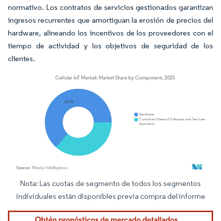
normativo. Los contratos de servicios gestionados garantizan
ingresos recurrentes que amortiguan la erosión de precios del
hardware, alineando los incentivos de los proveedores con el
tiempo de actividad y los objetivos de seguridad de los
clientes.
Nota: Las cuotas de segmento de todos los segmentos
Imagen © Mordor Intelligence. El uso requiere atribución según CC BY 4.0.
individuales están disponibles previa compra del informe