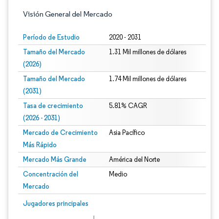
Visión General del Mercado
Período de Estudio
2020 - 2031
Tamaño del Mercado
1.31 Mil millones de dólares
(2026)
Tamaño del Mercado
1.74 Mil millones de dólares
(2031)
Tasa de crecimiento
5.81% CAGR
(2026 - 2031)
Mercado de Crecimiento
Asia Pacífico
Más Rápido
Mercado Más Grande
América del Norte
Concentración del
Medio
Mercado
Imagen © Mordor Intelligence. El uso requiere atribución según CC BY 4.0.
Jugadores principales