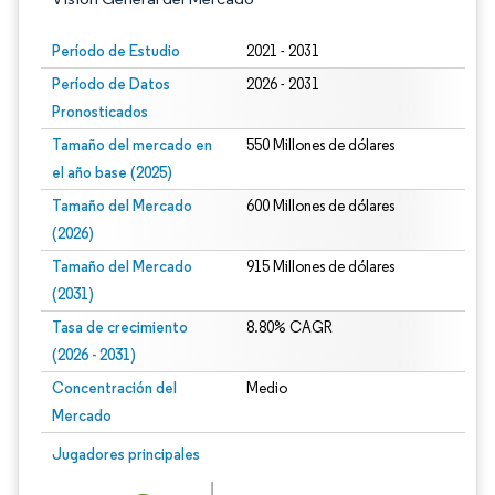
Período de Estudio
2021 - 2031
Período de Datos
2026 - 2031
Pronosticados
Tamaño del mercado en
550 Millones de dólares
el año base (2025)
Tamaño del Mercado
600 Millones de dólares
(2026)
Tamaño del Mercado
915 Millones de dólares
(2031)
Tasa de crecimiento
8.80% CAGR
(2026 - 2031)
Concentración del
Medio
Mercado
Imagen © Mordor Intelligence. El uso requiere atribución según CC BY 4.0.
Jugadores principales