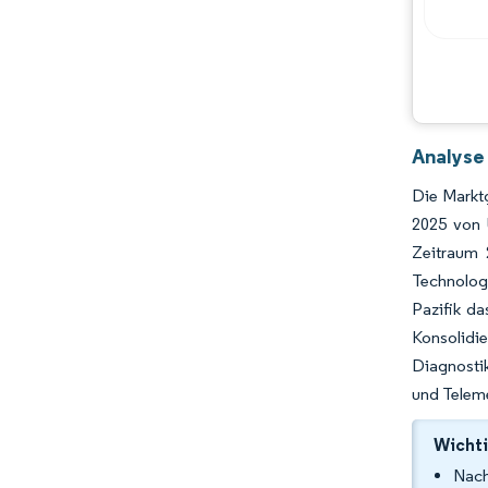
Analyse
Die Markt
2025 von 
Zeitraum 
Technolog
Pazifik d
Konsolidi
Diagnostik
und Teleme
Wichti
Nach