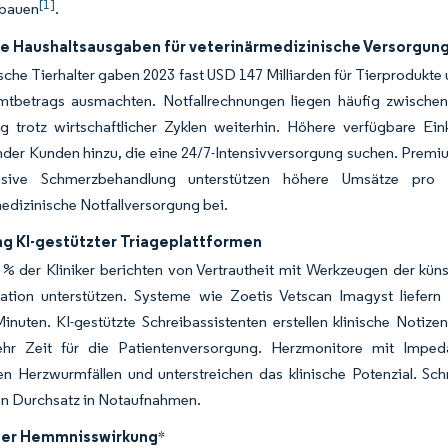
[1]
sbauen
.
e Haushaltsausgaben für veterinärmedizinische Versorgun
che Tierhalter gaben 2023 fast USD 147 Milliarden für Tierprodukte 
tbetrags ausmachten. Notfallrechnungen liegen häufig zwischen 
g trotz wirtschaftlicher Zyklen weiterhin. Höhere verfügbare E
der Kunden hinzu, die eine 24/7-Intensivversorgung suchen. Premi
nsive Schmerzbehandlung unterstützen höhere Umsätze pr
edizinische Notfallversorgung bei.
ng KI-gestützter Triageplattformen
% der Kliniker berichten von Vertrautheit mit Werkzeugen der künst
tion unterstützen. Systeme wie Zoetis Vetscan Imagyst liefern je
inuten. KI-gestützte Schreibassistenten erstellen klinische Noti
hr Zeit für die Patientenversorgung. Herzmonitore mit Imped
n Herzwurmfällen und unterstreichen das klinische Potenzial. Sch
en Durchsatz in Notaufnahmen.
der Hemmnisswirkung
*