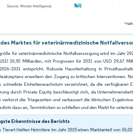
*Haft
 des Marktes für veterinärmedizinische Notfallverso
größe für veterinärmedizinische Notfallversorgung wird im Jahr 2
USD 20,92 Milliarden, mit Prognosen für 2031 von USD 29,67 M
2026–2031 entspricht. Robuste Haustierhaltung in Privathaushal
ieakzeptanz erweitern den Zugang zu kritischen Interventionen. N
as schnellste Einheitenwachstum verzeichnet, da die verfügbaren 
erung durch Private Equity beschleunigt sich, da Unternehmensket
 verkürzt die Triagezeiten und verbessert die klinischen Ergebniss
dizin dazu an, Terminlücken zu schließen und den Markt für veterin
gste Erkenntnisse des Berichts
 Tierart hielten Heimtiere im Jahr 2025 einen Marktanteil von 55,0