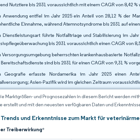
end Nutztiere bis 2031 voraussichtlich mit einem CAGR von 8,42 %
 Anwendung entfiel im Jahr 2025 ein Anteil von 28,12 % der Mark
ehentliche Einnahme, während Atemnotsyndrome bis 2031 auf einen
 Dienstleistungsart führte Notfalltriage und Stabilisierung im Ja
nsivpflegeüberwachung bis 2031 voraussichtlich einen CAGR von 8,5
 Versorgungsumgebung beherrschten krankenhausbasierte Notfallzen
 Bereitschaftsdienste sind bis 2031 für einen CAGR von 9,31 % vorg
 Geografie erfasste Nordamerika im Jahr 2025 einen Antei
allversorgung; Asien-Pazifik wird im gleichen Zeitraum voraussicht
Die Marktgrößen- und Prognosezahlen in diesem Bericht werden mit
ce erstellt und mit den neuesten verfügbaren Daten und Erkenntnissen
 Trends und Erkenntnisse zum Markt für veterinärme
der Treiberwirkung
*