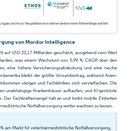
ungsausschluss: Hauptakteure in keiner bestimmten Reihenfolge sortiert
rgung von Mordor Intelligence
026 auf USD 22,17 Milliarden geschätzt, ausgehend vom Wert
illiarden, was einem Wachstum von 5,99 % CAGR über den
ten, eine höhere Versicherungsabdeckung und eine rasche
ordamerika bleibt der größte Umsatzbeitrag, während Asien-
Einkommen steigen und Fachkliniken sich vervielfachen. Die
ten unabhängige Krankenhäuser aufkaufen, und KI-gestützte
e. Der Fachkräftemangel hält an und treibt mobile Einheiten
ärmedizinische Notfallversorgung weiter wachsen zu lassen.
2 % am Markt für veterinärmedizinische Notfallversorgung,