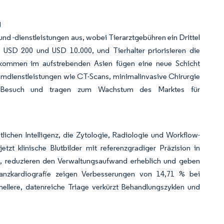
g
und -dienstleistungen aus, wobei Tierarztgebühren ein Drittel
USD 200 und USD 10.000, und Tierhalter priorisieren die
inkommen im aufstrebenden Asien fügen eine neue Schicht
umdienstleistungen wie CT-Scans, minimalinvasive Chirurgie
o Besuch und tragen zum Wachstum des Marktes für
lichen Intelligenz, die Zytologie, Radiologie und Workflow-
tzt klinische Blutbilder mit referenzgradiger Präzision in
zen, reduzieren den Verwaltungsaufwand erheblich und geben
anzkardiografie zeigen Verbesserungen von 14,71 % bei
nellere, datenreiche Triage verkürzt Behandlungszyklen und