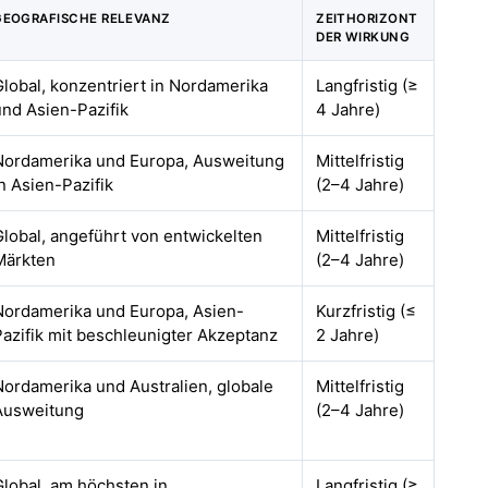
GEOGRAFISCHE RELEVANZ
ZEITHORIZONT
DER WIRKUNG
Global, konzentriert in Nordamerika
Langfristig (≥
und Asien-Pazifik
4 Jahre)
Nordamerika und Europa, Ausweitung
Mittelfristig
in Asien-Pazifik
(2–4 Jahre)
Global, angeführt von entwickelten
Mittelfristig
Märkten
(2–4 Jahre)
Nordamerika und Europa, Asien-
Kurzfristig (≤
Pazifik mit beschleunigter Akzeptanz
2 Jahre)
Nordamerika und Australien, globale
Mittelfristig
Ausweitung
(2–4 Jahre)
Global, am höchsten in
Langfristig (≥