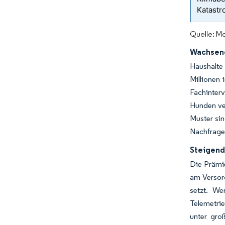
Katastr
Quelle: Mo
Wachsend
Haushalte 
Millionen 
Fachinterv
Hunden ver
Muster sin
Nachfragea
Steigend
Die Prämi
am Versor
setzt. We
Telemetrie
unter gro