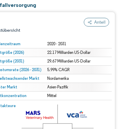
fallversorgung
Anteil
tübersicht
ienzeitraum
2020 - 2031
tgröße (2026)
22.17 Milliarden US-Dollar
tgröße (2031)
29.67 Milliarden US-Dollar
stumsrate (2026 - 2031)
5.99% CAGR
ellstwachsender Markt
Nordamerika
ter Markt
dert Namensnennung gemäß CC BY 4.0.
Asien-Pazifik
tkonzentration
Mittel
© Mordor Intelligence. Wiederverwendung erfordert Namensnennung gemäß CC BY 4.0.
takteure