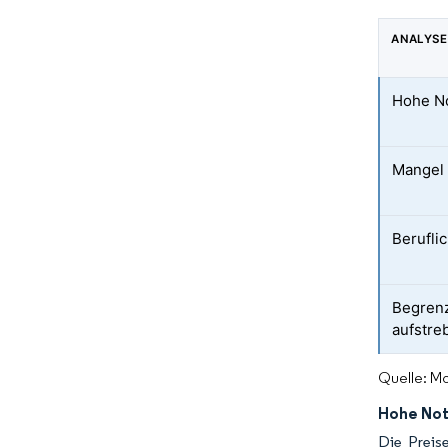
ANALYSE
Hohe No
Mangel 
Berufli
Begrenz
aufstre
Quelle: Mo
Hohe Not
Die Preis