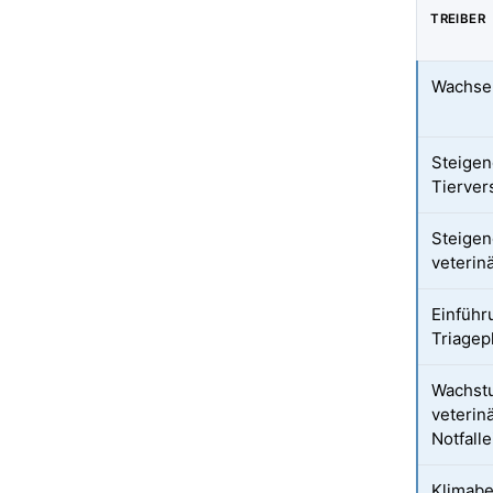
TREIBER
Wachsen
Steigen
Tierver
Steigen
veterin
Einführ
Triagep
Wachst
veterin
Notfall
Klimabe