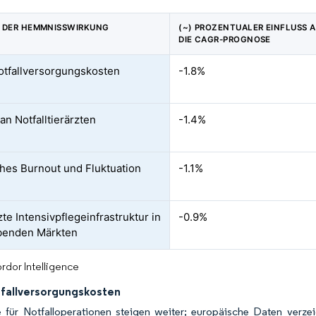
 DER HEMMNISSWIRKUNG
(~) PROZENTUALER EINFLUSS 
DIE CAGR-PROGNOSE
tfallversorgungskosten
-1.8%
an Notfalltierärzten
-1.4%
ches Burnout und Fluktuation
-1.1%
te Intensivpflegeinfrastruktur in
-0.9%
benden Märkten
rdor Intelligence
fallversorgungskosten
e für Notfalloperationen steigen weiter; europäische Daten verze