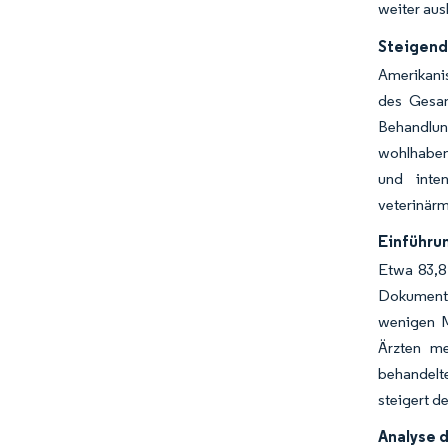
weiter au
Steigend
Amerikanis
des Gesam
Behandlun
wohlhaben
und inte
veterinärm
Einführu
Etwa 83,8 
Dokumenta
wenigen M
Ärzten me
behandelte
steigert d
Analyse 