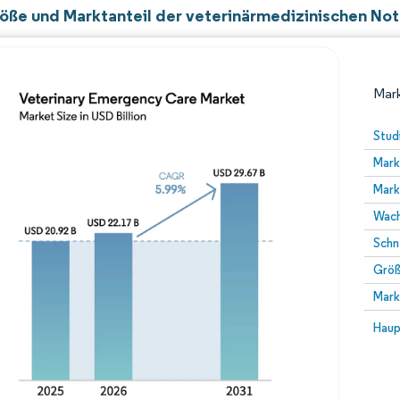
öße und Marktanteil der veterinärmedizinischen Not
Mark
Stud
Mark
Mark
Wach
Schn
Größ
Bild © Mordor Intelligence. Wiederverwendung erfor
Mark
Bild 
Haup