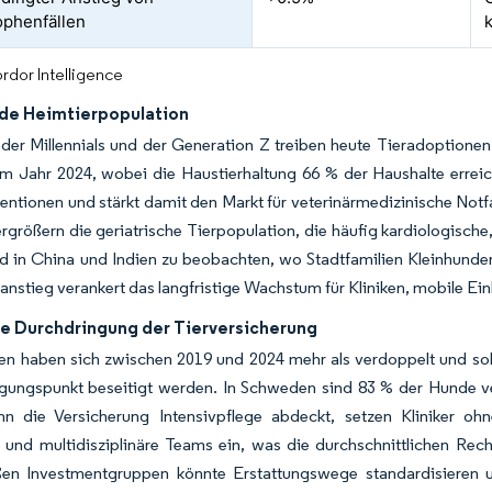
ophenfällen
rdor Intelligence
e Heimtierpopulation
der Millennials und der Generation Z treiben heute Tieradoptione
im Jahr 2024, wobei die Haustierhaltung 66 % der Haushalte erreich
entionen und stärkt damit den Markt für veterinärmedizinische Not
größern die geriatrische Tierpopulation, die häufig kardiologische,
d in China und Indien zu beobachten, wo Stadtfamilien Kleinhunder
nstieg verankert das langfristige Wachstum für Kliniken, mobile Ein
e Durchdringung der Tierversicherung
en haben sich zwischen 2019 und 2024 mehr als verdoppelt und sol
gungspunkt beseitigt werden. In Schweden sind 83 % der Hunde ve
nn die Versicherung Intensivpflege abdeckt, setzen Kliniker ohne
 und multidisziplinäre Teams ein, was die durchschnittlichen Rech
ßen Investmentgruppen könnte Erstattungswege standardisieren u