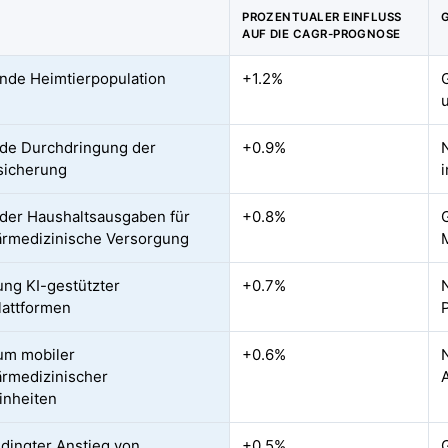
PROZENTUALER EINFLUSS
AUF DIE CAGR-PROGNOSE
de Heimtierpopulation
+1.2%
de Durchdringung der
+0.9%
sicherung
der Haushaltsausgaben für
+0.8%
ärmedizinische Versorgung
ung KI-gestützter
+0.7%
lattformen
um mobiler
+0.6%
ärmedizinischer
einheiten
dingter Anstieg von
+0.5%