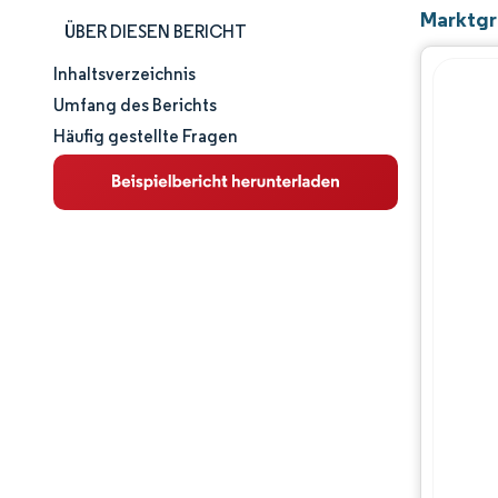
Marktgr
ÜBER DIESEN BERICHT
Inhaltsverzeichnis
Marktgröße und -anteil
Umfang des Berichts
Häufig gestellte Fragen
Marktanalyse
Trends und Einblicke
Segmentanalyse
Geografische Analyse
Wettbewerbslandschaft
Hauptakteure
Branchenentwicklungen